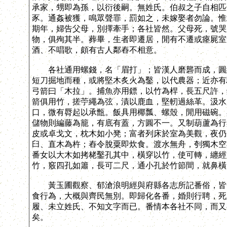
承家，甥即為孫，以衍後嗣。無姓氏。伯叔之子自相匹
豕。通姦被獲，鳴眾聲罪，罰如之，未嫁娶者勿論。惟
期年，婦告父母，別擇牽手；各社皆然。父母死，號哭
物，俱殉其半。葬畢，生者即遷居，閒有不遷或瘞屍室
酒、不唱歌，頗有古人鄰舂不相意。
各社通用螺錢，名「眉打」；皆漢人磨礱而成，圓約
短刀掘地而種，或將堅木炙火為鑿，以代農器；近亦有
弓箭曰「木拉」。捕魚亦用鏢，以竹為桿，長五尺許，
箭俱用竹，搓苧繩為弦，漬以鹿血，堅軔過絲革。汲水
口，微有脣起以承甑。飯具用椰瓢、螺殼，閒用磁碗。
儲物則編藤為籠，有底有蓋，方圓不一。又制葫蘆為行
皮或卓戈文，枕木如小凳；富者列床於室為美觀，夜仍
臼、直木為杵；舂令脫粟即炊食。渡水無舟，刳獨木空
番女以大木如拷栳鑿孔其中，橫穿以竹，使可轉，纏經
竹，竅四孔如簫，長可二尺，通小孔於竹節間，就鼻橫
黃玉圃觀察、郁滄浪明經與府縣各志所記番俗，皆合
食行為，大概與齊民無別。即歸化各番，婚則行聘，死
履、未立姓氏、不知文字而已。番情本各社不同，而又
矣。