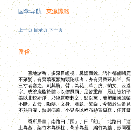
国学导航
東瀛識略
－
上一页
目录页
下一页
番俗
臺地諸番，多深目瞪視，鼻隆而銳。語作都盧嘓鹿聲
不薙髮，有齊翦覆額如頭陀狀者，亦有男番薙其半、留
三寸者塞之。剌其胸、臂，為花、草、虎、豹文，云遵
字。或塗鹿脂於體，以禦風雨。足皆重繭，履山險如平
義以北較妍淨，乃繞脣吻刺之，點以黛，若塑羅漢髭鬚
不斷。古云，斷髮、文身、雕題、鑿齒，今猶於生番見
不熱再濯，熱則病癒。小兒多以幅布懸置樹杈，任其簸
番所居室，南路曰「囤」、曰「朗」，北路曰「達勞
土為基，架竹木為樑柱，葺茅為蓋，編竹為牆，形同覆