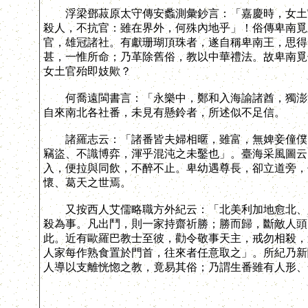
浮梁鄧菽原太守傳安蠡測彙鈔言：「嘉慶時，女土官
殺人，不抗官：雖在界外，何殊內地乎」！俗傳卑南覓
官，雄冠諸社。有獻珊瑚頂珠者，遂自稱卑南王，思得
甚，一惟所命；乃革除舊俗，教以中華禮法。故卑南覓
女土官殆即妓歟？
何喬遠閩書言：「永樂中，鄭和入海諭諸酋，獨澎湖
自來南北各社番，未見有懸鈴者，所述似不足信。
諸羅志云：「諸番皆夫婦相暱，雖富，無婢妾僮僕，
竊盜、不識博弈，渾乎混沌之未鑿也」。臺海采風圖云
入，便拉與同飲，不醉不止。卑幼遇尊長，卻立道旁，
懷、葛天之世焉。
又按西人艾儒略職方外紀云：「北美利加地愈北、人
殺為事。凡出鬥，則一家持齋祈勝；勝而歸，斷敵人頭
此。近有歐羅巴教士至彼，勸令敬事天主，戒勿相殺，
人家每作熟食置於門首，往來者任意取之」。所紀乃新
人導以支離恍惚之教，竟易其俗；乃謂生番雖有人形、