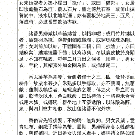
女未婚嫁者另築小屋曰「籠仔」、或曰「貓鄰」，女居
凹險處壘石為垣，覆以石片，望之儼然石室；或倚山掘
養於中。淡水以北地氣溼，亦有覆板於地高三、五尺，
落成時，必邀番眾飲酒盡歡。
諸番男婦咸以草箍纏首，以帽非帽；或用竹片纏以絲
者，插雞羽為識。腕帶銅鐲或鐵環，或穿瑪瑙珠為圈。
襟；女則前加以結。下體圍布二幅，曰「抄陰」，亦曰
結麻枲，縷縷繞垂下體，以為涼爽。冬以鹿皮披於身閒
足，不知有韈履。每年二月力田之候名「換年」，男女
衣、皁靴，其帽箍外加金圈為飾，或插雉尾二。
番以薯芋為常餐，食飯者僅十之三、四，飯皆搏而食
耕作，故粟米甚少。禾熟多以手擷取。亦不藝圃，無蔥
獻；雞則以犒從者。魚蝦鹿麂之屬，傅之火，帶血而食
釀，飲時沃以水，色白味酸，曰姑待酒；一將黍米合青
或用木瓢、或椰碗，群坐地上互汲遞酌，以味酸為醇。
泉，與四川鹽井相似，故山後諸番不假外求。
番俗皆先通後娶，不納聘，無媒妁。男女及歲，意相
青紅布、銅鐵手鐲等為幣。屆期，男婦兩家各以牲醴相
飲，與贅婿同。近日番女與漢人牽手，媒聘禮文略如漢