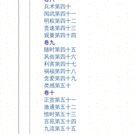
兵术第四十
阅武第四十一
明权第四十二
贵速第四十三
观量第四十四
卷九
随时第四十五
风俗第四十六
利害第四十七
祸福第四十八
贪爱第四十九
类感第五十
卷十
正赏第五十一
激通第五十二
惜时第五十三
言苑第五十四
九流第五十五