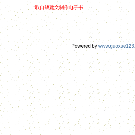
*取自钱建文制作电子书
Powered by
www.guoxue123