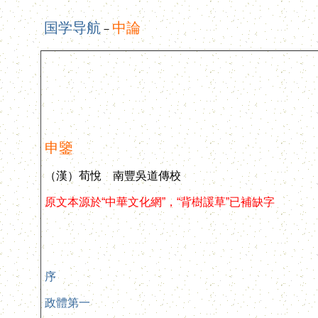
国学导航
中論
－
申鑒
（漢）荀悅 南豐吳道傳校
原文本源於“中華文化網”，“背樹諼草”已補缺字
序
政體第一