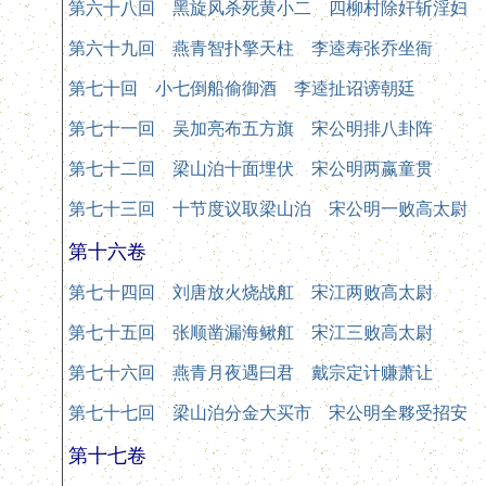
第六十八回 黑旋风杀死黄小二 四柳村除奸斩淫妇
第六十九回 燕青智扑擎天柱 李逵寿张乔坐衙
第七十回 小七倒船偷御酒 李逵扯诏谤朝廷
第七十一回 吴加亮布五方旗 宋公明排八卦阵
第七十二回 梁山泊十面埋伏 宋公明两嬴童贯
第七十三回 十节度议取梁山泊 宋公明一败高太尉
第十六卷
第七十四回 刘唐放火烧战舡 宋江两败高太尉
第七十五回 张顺凿漏海鳅舡 宋江三败高太尉
第七十六回 燕青月夜遇曰君 戴宗定计赚萧让
第七十七回 梁山泊分金大买市 宋公明全夥受招安
第十七卷