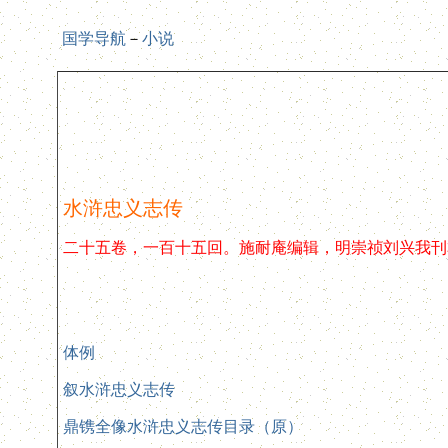
国学导航
－
小说
水浒忠义志传
二十五卷，一百十五回。施耐庵编辑，明崇祯刘兴我刊
体例
叙水浒忠义志传
鼎镌全像水浒忠义志传目录（原）