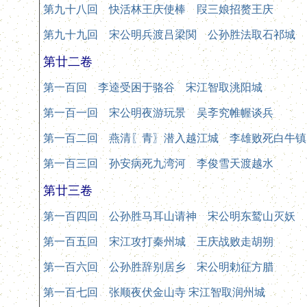
第九十八回 快活林王庆使棒 叚三娘招赘王庆
第九十九回 宋公明兵渡吕梁関 公孙胜法取石祁城
第廿二卷
第一百回 李逵受困于骆谷 宋江智取洮阳城
第一百一回 宋公明夜游玩景 吴斈究帷幄谈兵
第一百二回 燕清〖青〗潜入越江城 李雄败死白牛镇
第一百三回 孙安病死九湾河 李俊雪天渡越水
第廿三卷
第一百四回 公孙胜马耳山请神 宋公明东鹫山灭妖
第一百五回 宋江攻打秦州城 王庆战败走胡朔
第一百六回 公孙胜辞别居乡 宋公明勅征方腊
第一百七回 张顺夜伏金山寺 宋江智取润州城