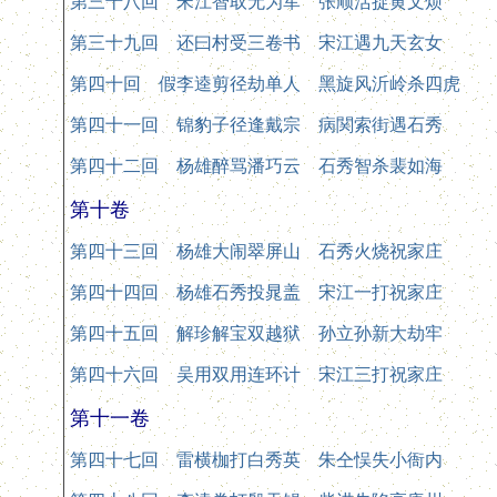
第三十八回 宋江智取无为军 张顺活捉黄文烦
第三十九回 还曰村受三卷书 宋江遇九天玄女
第四十回 假李逵剪径劫单人 黑旋风沂岭杀四虎
第四十一回 锦豹子径逢戴宗 病関索街遇石秀
第四十二回 杨雄醉骂潘巧云 石秀智杀裴如海
第十卷
第四十三回 杨雄大闹翠屏山 石秀火烧祝家庄
第四十四回 杨雄石秀投晁盖 宋江一打祝家庄
第四十五回 解珍解宝双越狱 孙立孙新大劫牢
第四十六回 吴用双用连环计 宋江三打祝家庄
第十一卷
第四十七回 雷横枷打白秀英 朱仝悮失小衙内