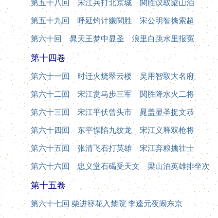
第五十八回 宋江兵打北京城 関胜议取梁山泊
第五十九回 呼延灼计赚関胜 宋公明智擒索超
第六十回 晁天王梦中显圣 浪里白跳水里报冤
第十四卷
第六十一回 时迁火烧翠云楼 吴用智取大名府
第六十二回 宋江赏马步三军 関胜降水火二将
第六十三回 宋江平伏曾头市 晁盖显圣捉文恭
第六十四回 东平悮陷九纹龙 宋江义释双枪将
第六十五回 张清飞石打英雄 宋江弃粮擒壮士
第六十六回 忠义堂石碣受天文 梁山泊英雄排坐次
第十五卷
第六十七回 柴进簮花入禁院 李逵元夜闹东京