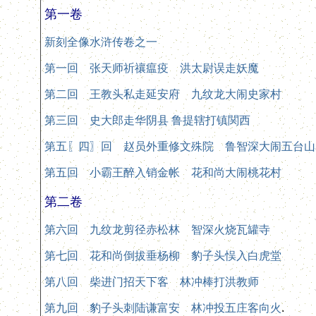
第一卷
新刻全像水浒传卷之一
第一回 张天师祈禳瘟疫 洪太尉误走妖魔
第二回 王教头私走延安府 九纹龙大闹史家村
第三回 史大郎走华阴县 鲁提辖打镇関西
第五〖四〗回 赵员外重修文殊院 鲁智深大闹五台山
第五回 小霸王醉入销金帐 花和尚大闹桃花村
第二卷
第六回 九纹龙剪径赤松林 智深火烧瓦罐寺
第七回 花和尚倒拔垂杨柳 豹子头悮入白虎堂
第八回 柴进门招天下客 林冲棒打洪教师
第九回 豹子头刺陆谦富安 林冲投五庄客向火
.