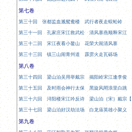
第七卷
第三十回 张都监血溅鸳鸯楼 武行者夜走蜈蚣岭
第三十一回 孔家庄宋江救武松 清风寨燕顺释宋江
第三十二回 宋江夜看小鳌山 花荣大闹清风寨
第三十三回 镇三山闹青州道 霹雳火走瓦砾场
第八卷
第三十四回 梁山泊吴用举戴宗 揭阳岭宋江逢李俊
第三十五回 及时雨会神行太保 黑旋风閗浪里白跳
第三十六回 浔阳楼宋江吟反诗 梁山泊｛宋｝戴宗【
第三十七回 梁山泊好汉劫法场 白龙庙英雄小聚义
第九卷