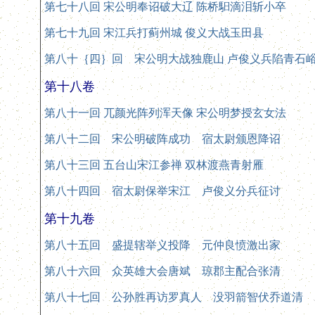
第七十八回 宋公明奉诏破大辽 陈桥馹滴泪斩小卒
第七十九回 宋江兵打蓟州城 俊义大战玉田县
第八十｛四｝回 宋公明大战独鹿山 卢俊义兵陷青石
第十八卷
第八十一回 兀颜光阵列浑天像 宋公明梦授玄女法
第八十二回 宋公明破阵成功 宿太尉颁恩降诏
第八十三回 五台山宋江参禅 双林渡燕青射雁
第八十四回 宿太尉保举宋江 卢俊义分兵征讨
第十九卷
第八十五回 盛提辖举义投降 元仲良愤激出家
第八十六回 众英雄大会唐斌 琼郡主配合张清
第八十七回 公孙胜再访罗真人 没羽箭智伏乔道清