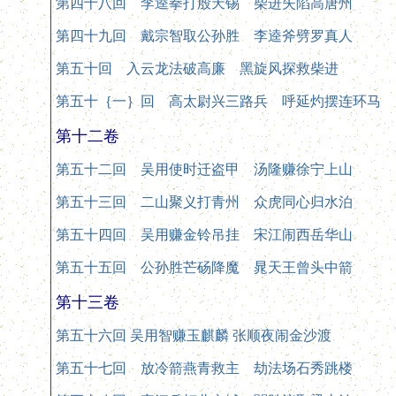
第四十八回 李逵拳打殷天锡 柴进失陷高唐州
第四十九回 戴宗智取公孙胜 李逵斧劈罗真人
第五十回 入云龙法破高廉 黑旋风探救柴进
第五十｛一｝回 高太尉兴三路兵 呼延灼摆连环马
第十二卷
第五十二回 吴用使时迁盗甲 汤隆赚徐宁上山
第五十三回 二山聚义打青州 众虎同心归水泊
第五十四回 吴用赚金铃吊挂 宋江闹西岳华山
第五十五回 公孙胜芒砀降魔 晁天王曾头中箭
第十三卷
第五十六回 吴用智赚玉麒麟 张顺夜闹金沙渡
第五十七回 放冷箭燕青救主 劫法场石秀跳楼