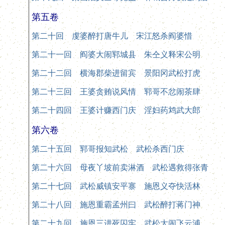
第五卷
第二十回 虔婆醉打唐牛儿 宋江怒杀阎婆惜
第二十一回 阎婆大闹郓城县 朱仝义释宋公明
第二十二回 横海郡柴进留宾 景阳冈武松打虎
第二十三回 王婆贪贿说风情 郓哥不忿闹茶肆
第二十四回 王婆计赚西门庆 淫妇药鸩武大郎
第六卷
第二十五回 郓哥报知武松 武松杀西门庆
第二十六回 母夜丫坡前卖淋酒 武松遇救得张青
第二十七回 武松威镇安平寨 施恩义夺快活林
第二十八回 施恩重霸孟州曰 武松醉打蒋门神
第二十九回 施恩三进死囚牢 武松大闹飞云浦