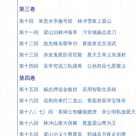
第三卷
第十回 朱贵水亭施号箭 林冲雪夜上梁山
第十一回 梁山泊林冲落草 汴京城杨志卖刀
第十二回 急先锋东廓争功 青面兽北京演武
第十三回 赤发鬼夜卧灵官殿 晁天王举义东溪村
第十四回 吴学究说三阮撞筹 公孙胜应七星聚义
第四卷
第十五回 杨志押送金银担 吴用智取生辰槓
第十六回 花和尚单打二龙山 青面兽双夺宝珠寺
第十八〖七〗回 美髯公智赚插翅虎 宋公明私放晁天
第十八回 林冲山寨大併夥 晁盖梁山尊为王
第十九回 梁山泊义士尊晁盖 郓城县月夜走刘唐