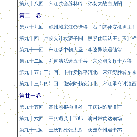
第八十八回 宋江兵会苏林岭 孙安大战白虎関
第二十卷
第八十九回 魏州城宋江祭诸将 石羊関孙安擒勇王〖
第九十回 卢俊义计攻狮子関 叚景住暗认王〖玉〗栏
第九十一回 宋江梦中朝大圣 李逵异境遇仙翁
第九十二回 乔道清法迷五千兵 宋公明义释十八将
第九十五〖三〗回 卞祥卖阵平河北 宋江得胜转东京
第九十三〖四〗回 徽宗降勅安河北 宋江承命讨淮西
第廿一卷
第九十五回 高俅恩报柳世雄 王庆被陷配淮西
第九十六回 王庆遇龚十五郎 满村嫌黄达闹场
第九十七回 王庆打死张太尉 夜走永州遇李杰