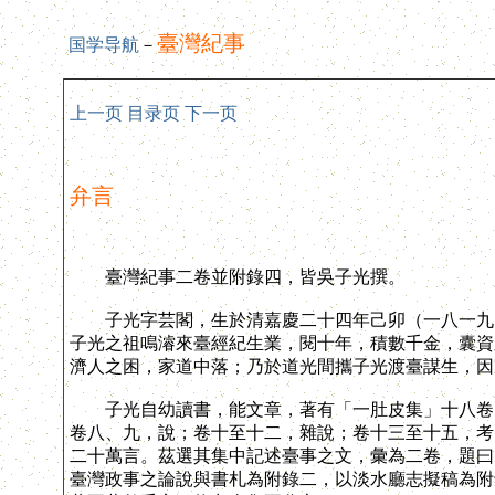
臺灣紀事
国学导航
－
上一页
目录页
下一页
弁言
臺灣紀事二卷並附錄四，皆吳子光撰。
子光字芸閣，生於清嘉慶二十四年己卯（一八一九）
子光之祖鳴濬來臺經紀生業，閱十年，積數千金，囊資
濟人之困，家道中落；乃於道光間攜子光渡臺謀生，因
子光自幼讀書，能文章，著有「一肚皮集」十八卷：
卷八、九，說；卷十至十二，雜說；卷十三至十五，考
二十萬言。茲選其集中記述臺事之文，彙為二卷，題曰
臺灣政事之論說與書札為附錄二，以淡水廳志擬稿為附