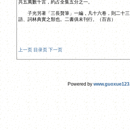
共五萬數千言，約占全集五分之一。
子光另著「三長贅筆」一編，凡十六卷，則二十三史
語、詞林典實之類也。二書俱未刊行。（百吉）
上一页
目录页
下一页
Powered by
www.guoxue123