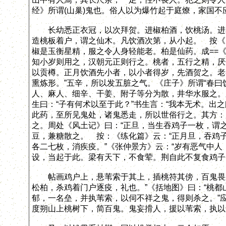
经》所谓(山巢)鬼也。俗人以为爆竹起于庭燎，家国不
长幼悉正衣冠，以次拜贺。进椒柏酒，饮桃汤。进屠
造桃板着户，谓之仙木。凡饮酒次第，从小起。 按《
椒是玉衡星精，服之令人身轻能老。柏是仙药。成==《
知小岁则用之，汉朝元正则行之。桃者，五行之精，厌
以贡樽。正月饮酒先小者，以小者得岁，先酒贺之。老
熏炼形。”五辛，所以发五脏之气。《庄子》所谓“春曰
人、麻人、细辛、干姜、附子等分为散，井华水服之。
生曰：“子有何术以至于此？”书生言：“我本无术。出
此药，至所见鬼处，诸鬼悉走，所以世俗行之。其方：
之。周处《风土记》曰：“正旦，当生吞鸡子一枚，谓
豆，兼糖散之。 按：《练化篇》云：“正月旦，吞鸡子
各二七枚，消疾疫。”《张仲景方》云：“岁有恶气中人
设，当起于此。梁有天下，不食荤。荆自此不复食鸡子
帖画鸡户上，悬苇索于其上，插桃符其傍，百鬼畏之
松柏，杀鸡着门户逐疫，礼也。”《括地图》曰：“桃
郁，一名垒，并执苇索，以伺不祥之鬼，得则杀之。”
度朔山上桃树下，简百鬼。鬼妄搰人，援以苇索，执以