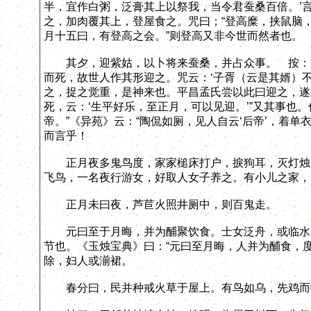
半，宜作白粥，泛膏其上以祭我，当令君蚕桑百倍。’
之，加肉覆其上，登屋食之。咒曰；“登高糜，挟鼠脑，
月十五曰，有登高之会。”则登高又非今世而然者也。
其夕，迎紫姑，以卜将来蚕桑，并占众事。 按：刘
而死，故世人作其形迎之。咒云：‘子胥（云是其婿）
之，捉之觉重，是神来也。平昌孟氏尝以此曰迎之，遂
死，云：‘生平好乐，至正月，可以见迎。’”又其事也
帝。”《异苑》云：“陶侃如厕，见人自云‘后帝’，着单
而言乎！
正月夜多鬼鸟度，家家槌床打户，捩狗耳，灭灯烛以
飞鸟，一名夜行游女，好取人女子养之。有小儿之家，
正月未曰夜，芦苣火照井厕中，则百鬼走。
元曰至于月晦，并为酺聚饮食。士女泛舟，或临水宴
节也。《玉烛宝典》曰：“元曰至月晦，人并为酺食，
除，妇人或湔裙。
春分曰，民并种戒火草于屋上。有鸟如乌，先鸡而