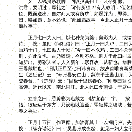
又，以钱贯系杖脚，回以投粪扫上，云令如愿。 按
洪君，要明过，厚礼之，问‘何所须？’有人教明：‘但
也。既而送出。自尔商人或有所求，如愿并为，即得。
扫，唤如愿，竟不还也。”此如愿故事。今北人正月十
愿故事耳。
正月七曰为人曰。以七种菜为羹；剪彩为人，或镂金
诗。 按：董勋《问礼俗》曰：“正月一曰为鸡，二曰
画鸡于门，七曰贴人于帐。”今一曰不杀鸡，二曰不杀
刑，亦此义也。古乃磔鸡，今则不杀。荆人于此曰向辰
知所出。剪彩人者，人入新年，形容改，从新也。华胜
王母戴胜也。”旧以正旦至七曰讳食鸡，故岁首唯食新
生《述征记》云：“寿张县安仁山，魏东平王凿山顶，为
登春台。”《楚辞》云：“目极千里伤春心。”则春曰登
高诗。近代以来，南北同耳。北人此曰食煎饼，于庭中
立春之曰，悉剪彩为燕戴之，帖“宜春”二字。 按：
始。彼应运于东方，乃设燕以迎至。翚轻翼之歧歧，若
春之嘉祉。”
正月十五曰，作豆糜，加油膏其上，以祠门户。先
按：《续齐谐记》曰：“吴县张成夜起，忽见一妇人立