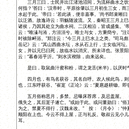
三月三曰，士民并出江渚池沼间，为流杯曲水之饮。
何指？’答曰：‘汉帝时，平原徐肇以三月初生三女，
水起于此。’帝曰：‘若此谈，便非嘉事。’尚书郎束晰
以泛酒。故逸诗云：羽觞随波流。又，秦昭王三月上巳
诸侯，乃因其处立为曲水祠。二汉相沿，皆成盛集。’帝
云：“唯溱与洧，方洹洹兮。唯士与女，方秉蕳兮。”注
时袚除衃浴。”郑注云：“今三月上巳水上之类。”司马
岳记》云：“其山西曲水坛，水从石上行，士女临河坛
女，并以元巳曰死，故临水以消灾。所未详也。张景阳
云：“暮春浴乎沂。”则水滨褉除，由来远矣。
是曰，取鼠曲汁蜜和粉，谓之龙舌(米半)，以厌时
四月也，有鸟名获谷，其名自呼。农人候此鸟，则犁杷
也，江东呼获谷。”崔寔《正论》云：“夏扈趍耕锄。即
五月俗称恶月，多禁。忌曝床荐席，及忌盖屋。 按
俄失之，其后寔子遂亡。”或始于此。或问董勋曰：“俗
为之。禁夏不得行，汉魏未改。” 按：《月令》：“仲
顺阳在上也。今云不得上屋，正与礼反。敬叔云见小儿
耳。