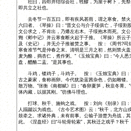
社曰，四邻并结综会社，牲醪，为屋于树下，先祭神
即共立之社也。
去冬节一百五曰，即有疾风甚雨，谓之寒食。禁火三
六曰者。《琴操》曰：“晋文公与介子绥俱亡，子绥割
文公求之，不肯出，乃燔左右木。子绥抱木而死。文公
翙《邺中记》并云寒食断火起于子推。《琴操》所云子
及《史记》，并无介子推被焚之事。 按：《周书?司烜
寒食准节气是仲春之末。清明是三月之初，然则禁火盖周
麦为酪，捣杏仁，煮作粥。”《玉烛宝典》曰：“今人悉
盘，醴酪二盂。”是其事也。
斗鸡，镂鸡子，斗鸡子。 按：《玉烛宝典》曰：“
古之豪家，食称画卵。今代犹染蓝茜杂色，仍如雕镂。
散万物。”张衡《南都赋》曰：“春卵夏笋，秋韭冬菁。
体内藏，以据其刚。”彷佛斗理也。
打球、秋千、施钩之戏。 按：刘向《别录》曰：“
人蹋蹴以为戏也。《古今艺术图》云：“秋千，北方山
鼓牵之。求诸外典，未有前事。公输子游楚为舟战，其
此。《涅盘经》曰“斗轮骨轮索”，其秋迁之戏乎？秋千