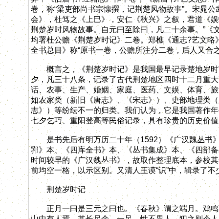
卷，称“梁吏部尚书宗懔撰，记荆楚风物故事”。宋晁公
会》，杜笃之《上巳》，安仁《秋兴》之叙，君道《娱
荆楚岁时风物故事。自元曰至除曰，凡二十余事。”《
均署杜公赡《荆楚岁时记》二卷。郑樵《通志?艺文略
全书总目》称“原书一卷，公赡所注分二卷，后人又合之
概言之，《荆楚岁时记》是我国最早记录楚地岁时节
夕，凡三十八条，记录了古代荆楚地区四时十二月重大
话、农事、生产、婚姻、家庭、医药、文娱、体育、旅
如农家类（新旧《唐志》、《宋志》）、史部地理类（
志》）等纷纭不一的归类。我们认为，它是我国著作年
七夕乞巧、重阳登高等民俗记录，具有珍贵的历史价值
是书先后有明万历二十年（1592）《广汉魏丛书》
郛》本、《四库全书》本、《丛书集成》本、《四部备
时间较早的《广汉魏丛书》，故取作整理底本，参校其
前均空一格，以示区别。又清人王谟“识”中，辑录了
荆楚岁时记
正月一曰是三元之曰也。《春秋》谓之端月。鸡鸣而
山中有人焉，其长尺余，一足，性不畏人。犯之则令人