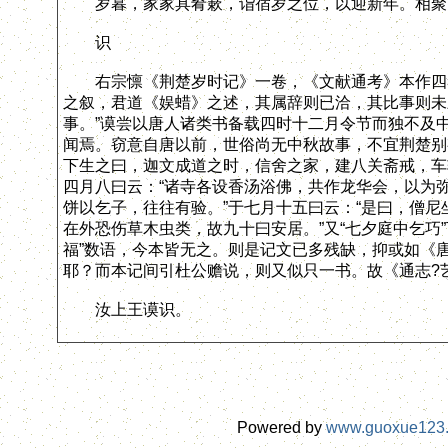
岁暮，家家具肴蔌，诣宿岁之位，以迎新年。相聚酣
识
右宗懔《荆楚岁时记》一卷，《文献通考》本作四卷
之叙，君道《娱蜡》之述，其属辞则已洽，其比事则未
事。”谟尝以唐人诸类书备载四时十二月令节而独不及
闻焉。窃意自唐以前，世俗尚无中秋故事，不宜荆楚别
下生之曰，迦文成道之时，信舍之家，建八关斋戒，车轮
四月八曰云：“诸寺各设香汤浴佛，共作龙华会，以为
饼以乞子，往往有验。”于七月十五曰云：“是曰，僧
在外恐伤草木虫类，故九十曰安居。”又“七夕庭中乞巧
福”数语，今本皆无之。则是记文已多残缺，抑或如《
耶？而本记间引杜公赡说，则又似只一书。故《通志?
汝上王谟识。
Powered by
www.guoxue123