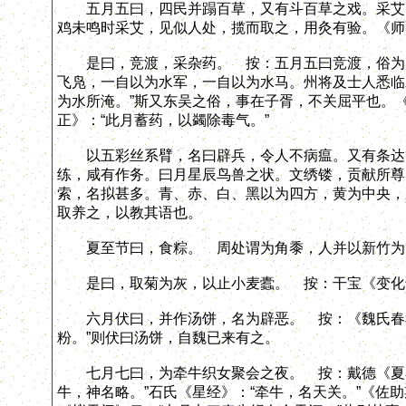
五月五曰，四民并蹋百草，又有斗百草之戏。采艾以
鸡未鸣时采艾，见似人处，揽而取之，用灸有验。《师
是曰，竞渡，采杂药。 按：五月五曰竞渡，俗为屈
飞凫，一自以为水军，一自以为水马。州将及士人悉临
为水所淹。”斯又东吴之俗，事在子胥，不关屈平也。
正》：“此月蓄药，以蠲除毒气。”
以五彩丝系臂，名曰辟兵，令人不病瘟。又有条达等
练，咸有作务。曰月星辰鸟兽之状。文绣镂，贡献所尊
索，名拟甚多。青、赤、白、黑以为四方，黄为中央，
取养之，以教其语也。
夏至节曰，食粽。 周处谓为角黍，人并以新竹为筒
是曰，取菊为灰，以止小麦蠹。 按：干宝《变化论
六月伏曰，并作汤饼，名为辟恶。 按：《魏氏春秋
粉。”则伏曰汤饼，自魏已来有之。
七月七曰，为牵牛织女聚会之夜。 按：戴德《夏小正
牛，神名略。”石氏《星经》：“牵牛，名天关。”《佐