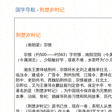
国学导航
荆楚岁时记
－
荆楚岁时记
（南朝梁）宗懔
宗懔（约500——约563）字符懔，南阳涅阳（今
（今属湖北）。少聪敏好学，昼夜不倦，乡里呼为“小儿
湘东王萧绎镇荆州，宗懔经长史刘之遴推举往见，一
临汝令、建成令、广晋令、荆州别驾、江陵令。萧绎在
郎中、吏部尚书。西魏陷荆州后，宗懔被掳，往北土。
宗即位，又与王褒等在麟趾殿刊定群书。保定中卒，年
著名的是《荆楚岁时记》，为中国现今保存最为完整的
农事、治病、祭祀、婚嫁等民俗习惯和民间故事。历代
《荆楚岁时记》原书已佚，现存一卷，系明人从类书
异：《旧唐书?经籍志》作十卷，《新唐书?艺文志》