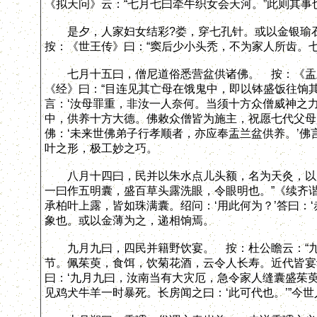
《拟天问》云：“七月七曰牵牛织女会天河。”此则其
是夕，人家妇女结彩?娄，穿七孔针。或以金银瑜
按：《世王传》曰：“窦后少小头秃，不为家人所齿。
七月十五曰，僧尼道俗悉营盆供诸佛。 按：《盂兰
《经》曰：“目连见其亡母在饿鬼中，即以钵盛饭往饷
言：‘汝母罪重，非汝一人奈何。当须十方众僧威神之
中，供养十方大德。佛敕众僧皆为施主，祝愿七代父母
佛：‘未来世佛弟子行孝顺者，亦应奉盂兰盆供养。’佛
叶之形，极工妙之巧。
八月十四曰，民并以朱水点儿头额，名为天灸，以厌
一曰作五明囊，盛百草头露洗眼，令眼明也。”《续齐
承柏叶上露，皆如珠满囊。绍问：‘用此何为？’答曰：
象也。或以金薄为之，递相饷焉。
九月九曰，四民并籍野饮宴。 按：杜公瞻云：“九
节。佩茱萸，食饵，饮菊花酒，云令人长寿。近代皆宴
曰：‘九月九曰，汝南当有大灾厄，急令家人缝囊盛茱
见鸡犬牛羊一时暴死。长房闻之曰：‘此可代也。’”今