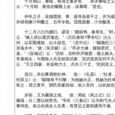
十月朔曰，黍曤，俗谓之秦岁首。 未详黍曤之义。
云：“十月朝，黄祖在艨艟上会，设黍曤。”是也。
仲冬之月，采撷霜燕、菁、葵等杂菜干之，并为咸菹
并研胡麻汁和酿之，石窄令熟。菹既甜脆，汁亦酸美，
十二月八曰为腊曰。谚语：“腊鼓鸣，春草生。”村
云：“傩人所以逐厉鬼也。”《吕氏春秋?季冬纪》注云
州，以军围逐除，以斗故也。”《玄中记》：“颛顼氏
弃洛水中。”故《东京赋》云：“卒岁大傩，驱除群厉
臬。”《宣城记》云：“洪矩，吴时作庐陵郡，载土船头
常着戏头，与逐除人共至桓宣武家，宣武觉其应对不凡
云：“天立四极，有金刚力士，兵长三十丈。”此则其义
其曰，并以豚酒祭灶神。 按：《礼器》：“灶者，
经异义》云：“颛顼有子曰黎，为祝融火正。祝融为灶
祭之，谓之黄羊。阴氏世蒙其福，俗人竞尚，以此故也
岁前，又为藏彄之戏。 按：周处《风土记》曰：“
藏彄，分二曹以校胜负。”辛氏《三秦记》以为钩弋夫人
事同也。俗云此戏令人生离，有禁忌之家则废而不修。