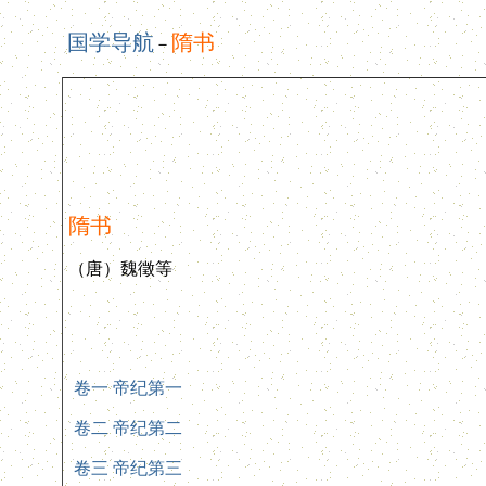
国学导航
隋书
－
隋书
（唐）魏徵等
卷一 帝纪第一
卷二 帝纪第二
卷三 帝纪第三