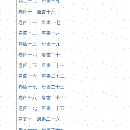
卷三十九 唐書十五
卷四十 唐書十六
卷四十一 唐書十七
卷四十二 唐書十八
卷四十三 唐書十九
卷四十四 唐書二十
卷四十五 唐書二十一
卷四十六 唐書二十二
卷四十七 唐書二十三
卷四十八 唐書二十四
卷四十九 唐書二十五
卷五十 唐書二十六
卷五十一 唐書二十七