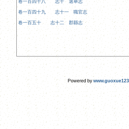
卷一百四十八 志十 選舉志
卷一百四十九 志十一 職官志
卷一百五十 志十二 郡縣志
Powered by
www.guoxue123