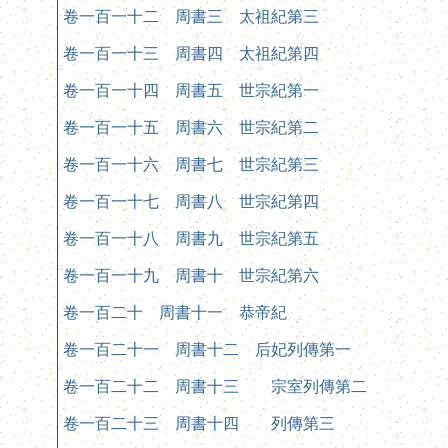
卷一百一十二 周書三 太祖紀第三
卷一百一十三 周書四 太祖紀第四
卷一百一十四 周書五 世宗紀第一
卷一百一十五 周書六 世宗紀第二
卷一百一十六 周書七 世宗紀第三
卷一百一十七 周書八 世宗紀第四
卷一百一十八 周書九 世宗紀第五
卷一百一十九 周書十 世宗紀第六
卷一百二十 周書十一 恭帝紀
卷一百二十一 周書十二 后妃列傳第一
卷一百二十二 周書十三 宗室列傳第二
卷一百二十三 周書十四 列傳第三