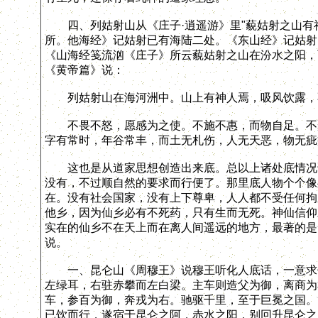
四、列姑射山从《庄子·逍遥游》里"藐姑射之山有神
所。他海经》记姑射已有海陆二处。《东山经》记姑射
《山海经笺流汹《庄子》所云藐姑射之山在汾水之阳，
《黄帝篇》说：
列姑射山在海河洲中。山上有神人焉，吸风饮露，不
不畏不怒，愿感为之使。不施不惠，而物自足。不聚
字有常时，年谷常丰，而土无札伤，人无天恶，物无疵
这也是从道家思想创造出来底。总以上诸处底情况说
没有，不过顺自然的要求而行便了。那里底人物个个像
在。没有社会国家，没有上下尊卑，人人都不受任何拘
他乡，因为仙乡必有不死药，只有生而无死。神仙信仰
实在的仙乡不在天上而在离人间遥远的地方，最著的是
说。
一、昆仑山《周穆王》说穆王听化人底话，一意求仙
左绿耳，右驻赤攀而左白梁。主车则造父为御，离商为
车，参百为御，奔戎为右。驰驱千里，至于巨冕之国。
已饮而行，遂宿于昆仑之阿，赤水之阳，别回升昆仑之