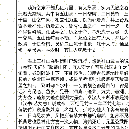
勃海之东不知几亿万里，有大壑焉，实为无底之谷。
无增无减焉。其中有五山焉：一日岱舆，二日员桥，三
千里。山之中间，相去七万里，以为邻居焉。其上台观
皆不老不死。所居之人，皆有仙圣之种。一日一夕，飞
不得暂峙焉。仙圣毒之，诉之于帝。帝恐流于西极，失
一交焉。五山始峙而不动。而龙伯之国有大人，举足不
数焉。于是岱舆、员桥二山流于北极，沈于大海。仙圣
短，至伏索、神农时，其国人犹数十丈。
海上三神山在驻衍时已经流行，想是神山最古的说法
《楚辞·天问》"鳌戴山怀，何以安之广可见战国末年
负着，或则随波上下，不能停住。印度古代底地理见解
起的。终北国中底壶领，或是员桥流到北极底变形故事
望之如云，到时却在水中，一切的颜色都是白的，都是
记》有昆仑、岱奥、昆吾、洞庭、蓬莱、方丈、赢洲、
为方壶，蓬莱为蓬壶损洲为漏壶。秦汉人主所求底是海
《汉书·艺文志》说成帝（西纪元前三三年至前七年）时
偏鹊传》说扁鹊姓秦，名越人，少时为他人守客舍底舍
三十日当见功效。又把所有禁方书都给扁鹊，忽然不见
长桑君也是神仙方技一流人物。扁鹊死后，元里公乘阳
据阴阳五行而立底医术。方技多属医术而最要的是不死