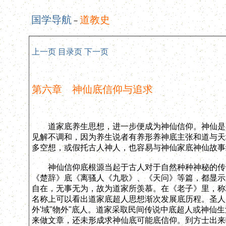
国学导航
道教史
－
上一页
目录页
下一页
第六章 神仙底信仰与追求
道家底养生思想，进一步便成为神仙信仰。神仙是不
见解不调和，因为养生说者有养形养神底主张和道与天
多空想，或假托古人神人，也容易与神仙家底神仙故事
神仙信仰底根源当起于古人对于自然种种神秘的传说
《楚辞》底《离骚人《九歌》、《天问》等篇，都显示
自在，无事无为，故为道家所羡慕。在《老子》里，称理想
名称上可以看出道家底超人思想渐次发展底历程。圣人
外'域"物外"底人。道家采取民间传说中底超人或神仙
来做文章，还未形成求神仙底可能底信仰。到方士出来