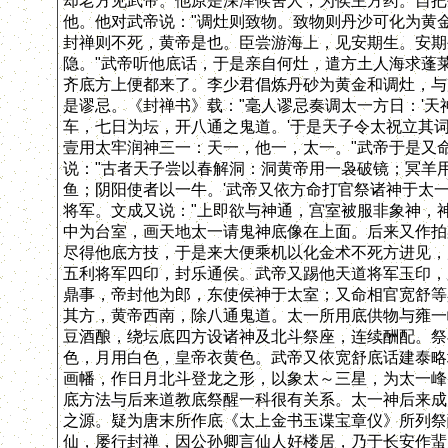
却老方见武帝。他原是深泽候舍人，为侯主方药。自把
他。他对武帝说："调灶则致物。致物则丹沙可化为黄
封禅则不死，黄帝是也。臣尝游海上，见安期生。安期
隐。"武帝听他底话，于是亲自何灶，遣方土人海求蓬
齐底方上便都来了。李少君倡炼丹砂为黄金和调灶，与
是谬忌。《封禅书》载："毫人谬忌奏调太一方日：'
车，七日为坛，开八通之鬼道。'于是天子令太祝立其词
壹用太牢润神三一：天一，他一，太一。"武帝于是又
说："古者天子尝以春解洞：洞黄帝用一袅破镜；冥羊
鱼；阴阳使者以一牛。'武帝又依方命打官祭诸神于太
将军。文成又说："上即欲与神通，宫室被服非象神，
中为台室，画天地太一请鬼神底像在上面。后来又作拍
尽得他底方技，于是来大便乘机以化金术不死方进见，
五利将军四印，封乐通侯。武帝又踢他天道将军玉印，
鼎事，帝封他为郎，东使侯神于太室；又命相官宽舒等
其方，黄帝西南，除八通鬼道。太一所用底供物与雍一
豆酒酿，绕坛底四方设诸神及北斗祭座，连续酬配。祭
色，月用白色，皇帝衣黄色。武帝又依宽舒底话建泰略
画幡，作日月北斗登龙之形，以象太～三星，为太一峰
底方法与后来道教底祭醒一科很有关系。太一神后来成
之源。疑为唐末所作底《太上金书玉谍宝章仪》所列祭
仙，屡行封禅，因公孙卿言仙人好楼居，乃于长安作蜚