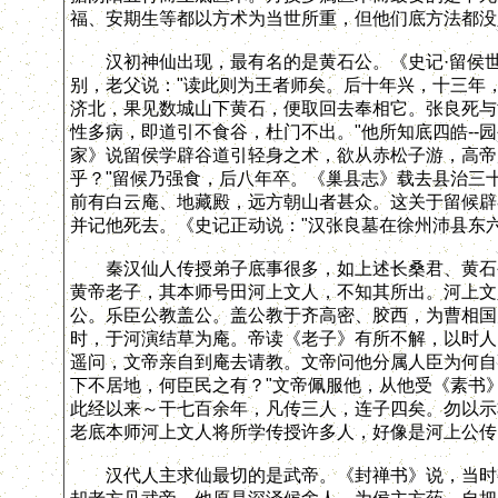
福、安期生等都以方术为当世所重，但他们底方法都没
汉初神仙出现，最有名的是黄石公。《史记·留侯世
别，老父说："读此则为王者师矣。后十年兴，十三年
济北，果见数城山下黄石，便取回去奉相它。张良死与
性多病，即道引不食谷，杜门不出。"他所知底四皓--
家》说留侯学辟谷道引轻身之术，欲从赤松子游，高帝
乎？"留候乃强食，后八年卒。《巢县志》载去县治三
前有白云庵、地藏殿，远方朝山者甚众。这关于留候辟
并记他死去。《史记正动说："汉张良墓在徐州沛县东
秦汉仙人传授弟子底事很多，如上述长桑君、黄石公之
黄帝老子，其本师号田河上文人，不知其所出。河上文
公。乐臣公教盖公。盖公教于齐高密、胶西，为曹相国
时，于河演结草为庵。帝读《老子》有所不解，以时人
遥问，文帝亲自到庵去请教。文帝问他分属人臣为何自
下不居地，何臣民之有？"文帝佩服他，从他受《素书
此经以来～干七百余年，凡传三人，连子四矣。勿以示
老底本师河上文人将所学传授许多人，好像是河上公传
汉代人主求仙最切的是武帝。《封禅书》说，当时有