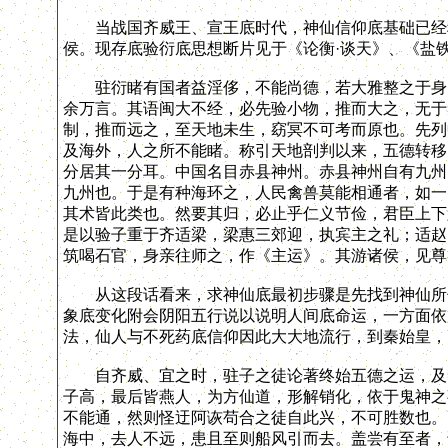
当战国齐威王、宣王底时代，神仙信仰底基础已经稳
侯。现存底验衍底思想断片见于《论衡·谈天》、《盐铁
驻衍睹有国者益淫侈，不能尚德，若大雅整之于身，
余万言。其语闽大不经，必先验小物，推而大之，无于
制，推而远之，至天地未生，窈冥不可考而原也。先列
及海外，人之所不能睹。称引天地剖判以来，五德转移
分居其一分耳。中国名目赤县神州。赤县神州自有九州
九州也。于是有种海环之，人民禽兽莫能相通者，如一
其术皆此类也。然要其归，必止乎仁义节俭，君臣上下
是以验子重于齐适梁，梁惠三郊迎，执宾主之礼；适赵
筑喝石官，身亲往师之，作《主运》。其游诸侯，见尊
从这段话看来，求神仙底最初步骤是先找到神仙所住
象底变化附会阴阳五行说以说明人间底命运，一方面依
法，仙人与不死药底信仰因此大大地流行，到秦始皇，
自齐威、宜之时，驻子之徒论著终始五德之运，及秦
子高，最后皆燕人，为方仙道，形解销化，依于鬼神之
不能通，然则怪迂阿诙苟合之徒自此兴，不可胜数也。
海中，去人不远，患且至则船风引而去。盖尝有至者，