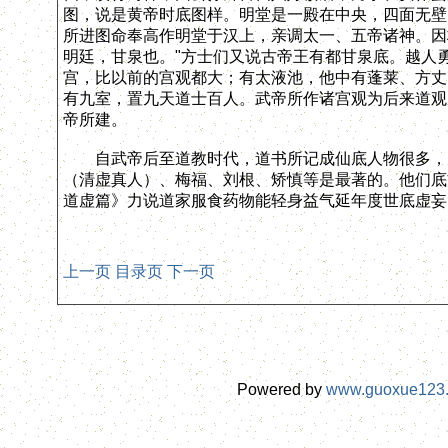
图，说是黄帝时底图样。明堂是一殿在中央，四面无壁
所进图命奉高作明堂于汉上，亲调太一、五帝诸神。因
明廷，甘泉也。"方士们又说古帝王有都甘泉底。越人
宫，比以前的宫观都大；有太液池，他中有蓬莱、方丈
有九室，置九天道士百人。武帝所作诸宫观为后来道观
帝所建。
自武帝后至道教时代，道书所记成仙底人物很多，见
（清虚真人）、梅福、刘根、矫慎等是最著的。他们底
道虚篇》力说道家服食药物能轻身益气延年度世底虚妄
上一页
目录页
下一页
Powered by
www.guoxue123