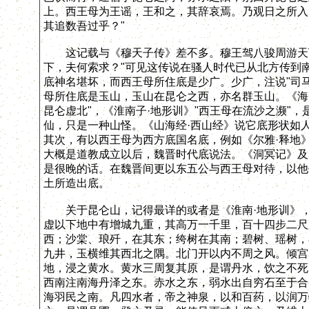
上。西王母为王谣，王和之，其辞哀焉。乃观日之所入
其追数吾过乎？"
这记载与《穆天子传》差不多。穆王驾八骏周游天下
下，夫何索求？"可见这传说在骚人时代已从北方传到
底神名堪坏，而西王母所住底是少广。少广，注说"司
母所住底是玉山，玉山在昆仑之西，亦名群玉山。《海
昆仑虚北"，《淮南子·地形训》"西王母在流沙之濒"
仙，只是一种山怪。《山海经·西山经》说它底形状如
其次，有以西王母为西方底国名底，例如《尔雅·释地
大概是道教成立以后，魏晋时代底说法。《洞冥记》及
是很晚的话。在魏晋间更以东五公与西王母对待，以他
土所造出底。
关于昆仑山，记得最详的或者是《淮南·地形训》，及
虚以下地中有增城九重，其高万一千里，百十四步二尺
西；沙棠、琅歼，在其东；绔树在其南；碧树、瑶树，
九井，玉横维其西北之隅。北门开以内不周之风。倾宫
地，浸之黄水。黄水三周复其原，是谓丹水，饮之不死
西南注南海丹泽之东。赤水之东，弱水出自穷石至于合
海羽民之南。凡四水者，帝之神泉，以和百药，以润万