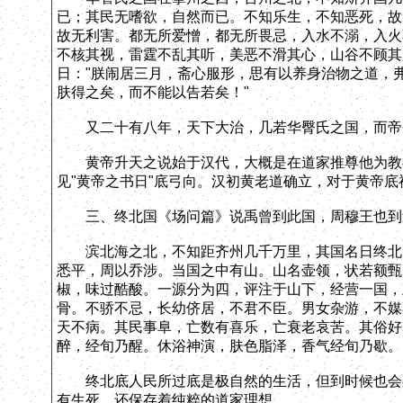
已；其民无嗜欲，自然而已。不知乐生，不知恶死，故
故无利害。都无所爱憎，都无所畏忌，入水不溺，入火
不核其视，雷霆不乱其听，美恶不滑其心，山谷不顾其
日："朕闹居三月，斋心服形，思有以养身治物之道，
肤得之矣，而不能以告若矣！"
又二十有八年，天下大治，几若华臀氏之国，而帝
黄帝升天之说始于汉代，大概是在道家推尊他为教祖
见"黄帝之书日"底弓向。汉初黄老道确立，对于黄帝
三、终北国《场问篇》说禹曾到此国，周穆王也到
滨北海之北，不知距齐州几千万里，其国名日终北，
悉平，周以乔涉。当国之中有山。山名壶领，状若额甄
椒，味过酷酸。一源分为四，评注于山下，经营一国，
骨。不骄不忌，长幼侪居，不君不臣。男女杂游，不媒
天不病。其民事阜，亡数有喜乐，亡衰老哀苦。其俗好
醉，经旬乃醒。休浴神演，肤色脂泽，香气经旬乃歇。
终北底人民所过底是极自然的生活，但到时候也会死
有生死，还保存着纯粹的道家理想。