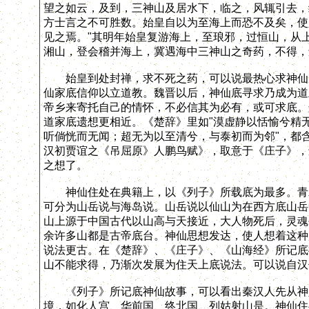
望之如云，及到，三神山及居水下，临之，风辄引去，
方士言之不可胜数。始皇自以为至海上而恐不及矣，使
见之焉。"其明年始皇复游海上，至琅邪，过恒山，从
湘山，登会稽并海上，冀遇海中三神山之奇药，不得，
始皇到处封禅，求不死之药，可以说最热心求神仙底
仙家底信仰以立道教。魏晋以后，神仙底寻求乃成为道
帝乡来寄托自己的情怀，不必信其为必有，或可求底。
道家底遗想更相近。《楚辞》里如"漠虚静以恬愉兮精
听倘恍而无闻；超无为以至清兮，与泰初而为邻"，都
汉初贾谊之《吊屈原》人鹏鸟赋》，取意于《庄子》，
之想了。
神仙住处在典籍上，以《列子》所载底为最多。青木
可分为山岳说与海岛说。山岳说以仙山为在西方底山岳
山上源于中国古代以山高与天接近，大人物死后，灵魂
余许多山都是古帝底台。神仙思想发达，使人想着这种
说法更古。在《楚辞》、《庄子》、《山海经》所记底
山不能求得，乃渐次发展为住天上底说法。可以说自汉
《列子》所记底神仙故事，可以看出秦汉人先从神人
境，如化人宫、华前国、终北国、列姑射山是。神仙住