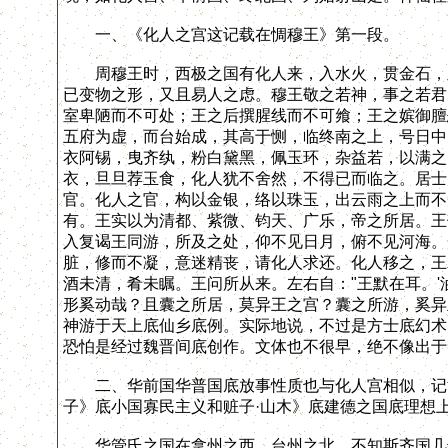
一、《化人之宫这记载在惆穆王》第一段。
周穆王时，西极之国有化人来，入水火，贯金石，及
已变物之形，又且易人之虑。穆王敬之若神，事之若君
室卑陋而不可处；王之后撰腥线而不可飨；王之嫔御膻
五府为虚，而台始成，其高于恻，临终南之上，号日中
衣阿锡，曳齐纨，粉白黛黑，佩玉环，杂益若，以满之
衣，旦旦荐玉食，化人犹不舍然，不得已而临之。居士
官。化人之官，构以金银，络以珠玉，出云雨之上而不
有。王实以为清都、紫微、钧天、广乐，帝之所居。王
入复谒王同游，所及之处，仰不见日月，俯不见河海。
脏，修而不凝，意迷精丧，请化人求还。化人移之，王
酒未清，肴未瞩。王问所从来。左右自："王默在耳。'
形奚动哉？且囊之所居，莫异王之宫？囊之所游，奚异
神游于天上底仙乡底例。实际地说，不过是方士底幻术
恐怕是经过魏晋间底创作。文体也不很早，绝不像出于
二、华前国华普国底放事性质也与化人宫相似，记黄
子》底小国寡民主义和赃子·山木》底建德之国底理想
华管氏之国在拿州之西，台州之北，不知斯齐国几千