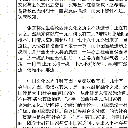
文化与近代文化之交替，实即压抑在基督教下之希腊罗
基督教已无何相干。国家意识高涨，而天下襟怀不足。
实未敢知。
张东荪先生尝论西洋文化之所以不断进步，正在其有此互
认之。然须知何以有一元，何以有二元?若谓历史遭际
根本，则偌大空间偌长时间，七个八个元亦出来了，岂
道也。又论者群指自儒术定于一尊，而中国遂绝进步之
统制，并非全出于人类的愚蠢。一半亦是社会自然要求
活。大一统的局面出现以后，向之各方自为风气者，乃
策，一则曰“上无以持一统，下又不知所守”，再则曰“
边，便顾不到那边。
中国文化以周孔种其因，至秦汉收其果，几于有一成
会里面之因。秦汉收其果，是一面收融解融化之果，还
国便是天下(社会)而兼国家的，从此便是以儒家为治
不再有“各求其政治统一”之事，如西洋各民族国家者
更为此文化之所陶铸，阶级消纳于伦理，国家隐没于社
消极，而国家隐没也。自这民族融合文化统一的大社会
一贯精神是向着“社会”走，不是向着“国家”走。向着
面，既介于封建国家与资本国家之间，更出入乎社会与