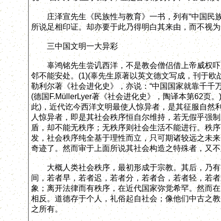
庄泽宣先生《民族性与教育》一书，列有“中国民族理
所说足相印证。却亦要于此乃得明白其来由，而不视为
三中国文明一大异彩
辜鸿铭先生尝讥西洋，不是教会僧侣借上帝威权吓人(
邻不能安处。(1)(辜先生原著以英文德文写成，刊于
勒利尔著《社会进化史》，亦说：“中国国家就靠千千万
(德国F.MüllerLyer著《社会进化史》，陶译本第
此)，近代讫今西洋文明最使人惊异者，是其征服自然利
人惊异者，即是其社会秩序恒自尔维持，若无假乎强制
盾，却不能无秩序；无秩序则社会生活不能进行。秩序
发，社会秩序纯全基于理性而立，只可期诸较远之未来
奇迹了。然而审于上面所说其社会构造之特殊者，又不
大概人类社会秩序，最初形成于宗教。其后，乃有礼
间，若者早，若者迟，若者分，若者合，若者轻，若者
象；离开法律而有秩序，在近代国家弥觉希罕。然而在
相反。道德存于个人，礼俗起自社会；像他们中古之教
之所有。