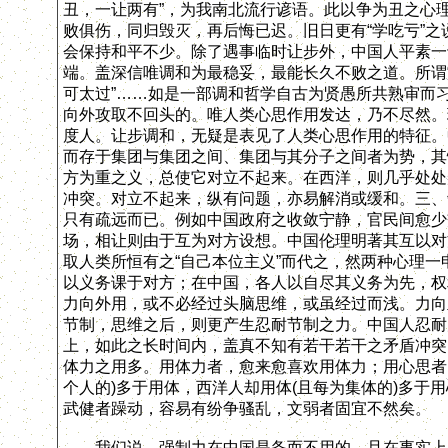
丑，一让两有”，为我南北流行谚语。此以争为丑之心
败俱伤，同归毁灭，再后悔已迟。旧日更有“学吃亏”
会保持和平不少。除了遇事临时让步外，中国人平素一
端。盖深信唯调和为最稳妥，最能长久不败之道。所谓“亢
可太过”……如是一部调和哲学自古为贤愚所共熟审而
向外攻取不回头的。唯人类心思作用发达，乃不尽然。
度人。让步调和，无疑是表见了人类心思作用的特征。
而存于集团与集团之间、集团与其分子之间者为势，其
方为重之义，总使它对立不起来。在西洋，则几乎处处
冲突。对立不起来，纵有问题，亦易解消或缓和。三、
只有疏远而已。例如中国政府之收敛宁静，官民间愈少
场，相让则由于互为对方设想。中国伦理明著其互以对
取人类所恒有之“自己本位主义”而代之，然两种心理
以义务课于对方；在中国，各人以自尽其义务为先，权
力向外用，或不必经过头脑思维，或虽经过而浅。力向
节制，思维之后，则更产生忍耐节制之力。中国人忍耐
上，如此之长时间内，盖真不知有若干若干之矛盾冲突
体力之用多。用体力者，愈来愈喜欢用体力；用心思者
个人的)多于用体，西洋人却用体(且每为集体的)多于
武健者躁动，容易有纷争骚乱，文弱者固宜不然矣。
我们说，强制力在中国是备而不用的，且在事实上亦