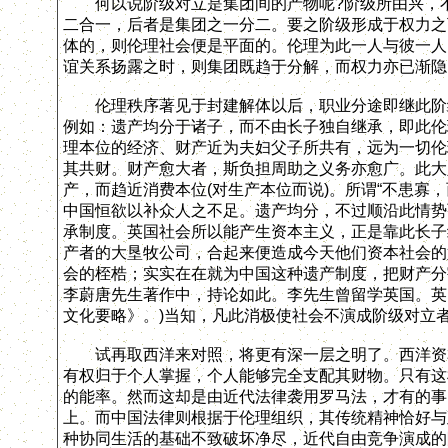
何以说阶级对立是集团间的产物呢?阶级所由兴，不
二合一，后者是集团之一分二。要之阶级形成于权力之
体的，则伦理社会便是平面的。伦理为此一人与彼一人(
谊关系扬露之时，则集团既趋于分解，而权力亦已渐隐
伦理秩序著见于封建解体以后，职业分途即继此阶级
例如：遗产均分于诸子，而不由长子独自继承，即此伦
理本位的经济、财产近为夫妇父子所共有，远为一切伦
其共财。财产愈大者，斯负担周助之义务亦愈广。此大
产，而趋近消费本位(对生产本位而说)。所谓“不患寡
中国恒欲以补众人之不足。遗产均分，不过顺沿此情势
承制度。英国社会所以能产生资本主义，正是靠此长子
产者的大垦牧公司，合起来便造成今天他们资本社会的
会的桎梏；实实在在就为中国这种遗产制度，把财产分割
李蔚唐先生著作中，持论如此。李先生曾留学英国。英国较
文化要略》。)当知，凡此消极使社会不演成阶级对立
试再取西洋来对照，将更有深一层之明了。西洋资本
有权归于个人掌握，个人能够完全支配其财物。只有这
的能率。然而这却是由近代法律袭用罗马法，才有的事
上。而中国法律则根据于伦理组织，其传统精神恰好与
种协同生活的基础不致破坏净尽，近代自由竞争演成的