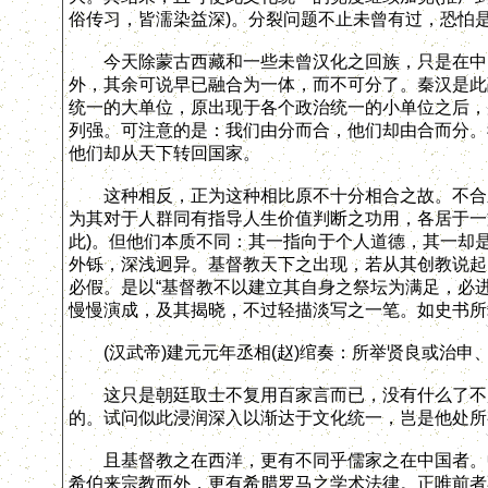
俗传习，皆濡染益深)。分裂问题不止未曾有过，恐怕
今天除蒙古西藏和一些未曾汉化之回族，只是在中国
外，其余可说早已融合为一体，而不可分了。秦汉是此
统一的大单位，原出现于各个政治统一的小单位之后，
列强。可注意的是：我们由分而合，他们却由合而分。
他们却从天下转回国家。
这种相反，正为这种相比原不十分相合之故。不合之
为其对于人群同有指导人生价值判断之功用，各居于一
此)。但他们本质不同：其一指向于个人道德，其一却
外铄，深浅迥异。基督教天下之出现，若从其创教说起
必假。是以“基督教不以建立其自身之祭坛为满足，必
慢慢演成，及其揭晓，不过轻描淡写之一笔。如史书所
(汉武帝)建元元年丞相(赵)绾奏：所举贤良或治申
这只是朝廷取士不复用百家言而已，没有什么了不起
的。试问似此浸润深入以渐达于文化统一，岂是他处所
且基督教之在西洋，更有不同乎儒家之在中国者。中
希伯来宗教而外，更有希腊罗马之学术法律。正唯前者