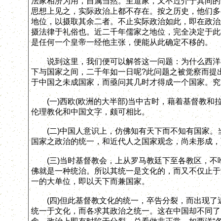
法家相济为用，自属当然。至道家，又不过介于其间的
思想上见之，实际政治上都不存在。按之历史，他们多
地位，以摄取其余二者。不止实际政治如此，即在政治
摄法律于礼俗也。近二千年儒家之地位，完全决定于此
是任何一个皇帝一经他主张，便能从此确定不移的。
说到这里，我们便可以解答这一问题：为什么西洋在
下与国家之间，二千年如一日呢?此问题之被觉察而提
于中国之未成国家，而亟问其几时才得成一个国家。究
(一)西欧(欧洲的大半部)当中古时，藉着基督教和
伦理教化和中国文字，颇可相比。
(二)中国人意识上，仿佛知有天下而不知有国家。
国家之政治的统一，和近代人之国家观念，尚未形成，
(三)当时基督教会，上从罗马教廷下至各教区，不
佛就是一种统治。所以其统一是文化的，而又不仅止于
一的大单位，即以天下而兼国家。
(四)但此基督教文化的统一，卒告分裂，而出现了
统一于文化，而各求其政治之统一。这在中国却不同了