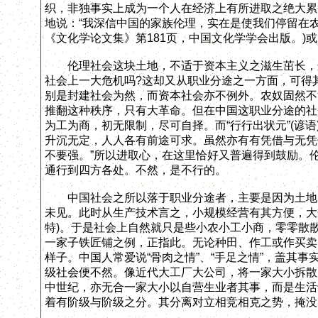
织，非独事实上成为一个人在经济上有所进取之绝大累
地说：“我深信中国的家族伦理，实在是使我们停留在农
《文化学论文集》第181页，中国文化学学会出版。)
伦理社会这块土地，不适于资本主义之滋生茁长，这
社会上一大危机吗?这却又从职业分途之一方面，可得
别是封建社会为然，而资本社会亦不例外。农奴固然不
推翻这种秩序，只有大革命。但在中国这职业分途的社
为工为商，初无限制，尽可自择。而“行行出状元”(谚
升沉无定，人人各有前途可求。虽然亦有有凭借与无凭
不要强。”所以进取心，在这里恰好又普遍得到鼓励。
通行到四方各处。不然，是不行的。
中国社会之所以落于职业分途者，主要是因为土地已
未见。此时从生产技术言之，小规模经营有其方便，大
特)。于是社会上自然就只是些小农小工小商，零零散散
一家子铁匠铺之例，正指此。无论种田、作工或作买卖
样子。中国人常爱说“骨肉之情”、“手足之情”，盖其
级社会便不然。像近代大工厂大公司，将一家大小拆散
中世纪，亦无合一家大小以自营生业者其事，而是生活
着有阶级与阶级之分。其分离对立相竞相克之势，掩没