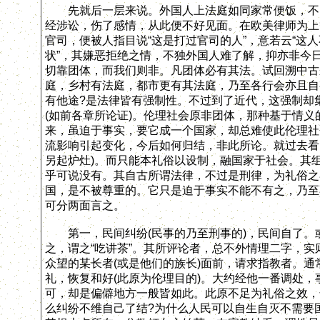
先就后一层来说。外国人上法庭如同家常便饭，不以
经涉讼，伤了感情，从此便不好见面。在欧美律师为上
官司，便被人指目说“这是打过官司的人”，意若云“这人
状”，其嫌恶拒绝之情，不独外国人难了解，抑亦非今
切靠团体，而我们则非。凡团体必有其法。试回溯中古
庭，乡村有法庭，都市更有其法庭，乃至各行会亦且自
有他途?是法律皆有强制性。不过到了近代，这强制却
(如前各章所论证)。伦理社会原非团体，那种基于情
来，虽迫于事实，要它成一个国家，却总难使此伦理社
流影响引起变化，今后如何归结，非此所论。就过去看，
另起炉灶)。而只能本礼俗以设制，融国家于社会。其
乎可说没有。其自古所谓法律，不过是刑律，为礼俗之
国，是不被尊重的。它只是迫于事实不能不有之，乃至
可分两面言之。
第一，民间纠纷(民事的乃至刑事的)，民间自了。
之，谓之“吃讲茶”。其所评论者，总不外情理二字，
众望的某长者(或是他们的族长)面前，请求指教者。通
礼，恢复和好(此原为伦理目的)。大约经他一番调处
可，却是偏僻地方一般皆如此。此原不足为礼俗之效，
么纠纷不维自己了结?为什么人民可以自生自灭不需要