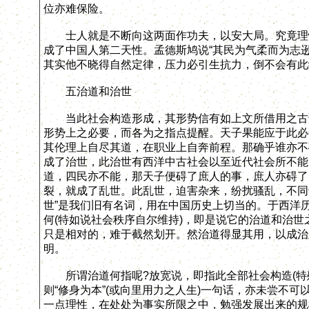
位亦难保险。
士人就是不断向这两面作功夫，以安大局。究竟理性
成了中国人第二天性。孟德斯鸠说“其民为气柔而为志
其实他不晓得自然定律，压力必引生抗力，倒不会有此
五治道和治世
当此社会构造形成，其形势信有如上文所借用之古语
形势上之必要，而各为之指点提醒。天子果能应于此必
其伦理上自尽其道，在职业上自奔前程。那确乎谁亦不
成了治世，此治世有西洋中古社会以至近代社会所不能
道，四民亦不能，那天子便碍了庶人的事，庶人亦碍了
裂，就成了乱世。此乱世，迫害杂来，纷扰骚乱，不同于
世”是我们旧有名词，用在中国历史上切当的。于西洋
何(特如说社会秩序自尔维持)，即是说它的治道和治
只是相对的，难于截然划开。然治道得显其用，以成治
明。
所谓治道何指呢?放宽说，即指此全部社会构造(特殊
则“修身为本”(或向里用力之人生)一句话，亦未尝不
一点理性，在处处为事实所限之中，勉强发展出来的规