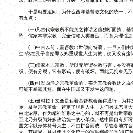
念。政治上即有时陷于分裂，总看做非正常。如西洋“
于是就要追问：为什么西洋基督教文化的统一，不免
有五点：
(一)凡古代宗教所不能免之神话迷信独断固执，基
坠。儒家本非宗教，完全信赖人类自己，而务为理性之
(二)中古以前，基督教出世倾向特著，一旦人们由
生?然在孔子自始即以郑重现世人生为教，便又没有这
(三)儒家本非宗教，所以无所谓在教与否，亦没有
织，便有分裂，它有形式，便有破坏。而此无拘束无形
(四)引发西洋之宗教革命的，实为其教会教廷之腐
可能不暴露其短。而在中国却又不发生这问题。
(五)当时拉丁文全是藉着基督教会而得通行，为其
际。及至宗教革命，肯定了现世人生，人们兴味态度大
由此浓厚。作为精神维系之中心的，就不再是出世宗教
至此乃分裂为好多政治统一的小单位。然中国自有所谓
国文字以形体符号为主，不由拼音而成。尽管各地方音
大。其结果，且可使此文化统一的宽度继续加宽(推广到