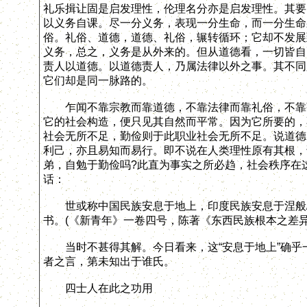
礼乐揖让固是启发理性，伦理名分亦是启发理性。其要
以义务自课。尽一分义务，表现一分生命，而一分生命
俗。礼俗、道德，道德、礼俗，辗转循环；它却不发展
义务，总之，义务是从外来的。但从道德看，一切皆自
责人以道德。以道德责人，乃属法律以外之事。其不同
它们却是同一脉路的。
乍闻不靠宗教而靠道德，不靠法律而靠礼俗，不靠强
它的社会构造，便只见其自然而平常。因为它所要的，
社会无所不足，勤俭则于此职业社会无所不足。说道德
利己，亦且易知而易行。即不说在人类理性原有其根，
弟，自勉于勤俭吗?此直为事实之所必趋，社会秩序在
话：
世或称中国民族安息于地上，印度民族安息于涅般/
书。(《新青年》一卷四号，陈著《东西民族根本之差异
当时不甚得其解。今日看来，这“安息于地上”确乎
者之言，第未知出于谁氏。
四士人在此之功用