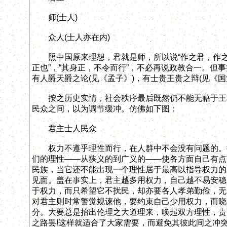
师(士人)
众人(士人亦在内)
照中国原来理想，君就是师，所以说“作之君，作之师
正也”，“其身正，不令而行”，不必再说政教合一。但
有人爵天爵之论(见《孟子》)，有士贵王贵之辩(见《国
按之历史实情，社会秩序最后既然仍不能无藉于王权
民众之间，以为调节缓冲。仿佛如下图：
君主士人民众
权力不遵乎理性而行，在人群中不会没有问题的。彼
们的理性——从狭义的到广义的——使各方面自己有点
民族，当它还不能出现一个理性居于最高以指导权力的
见面。盖在事实上，君主越多用权力，自己越不易安稳
于权力，而只希望它不扰民，却亦要各人孝弟勤俭，无
对君主则时常警觉规谏他，要约束自己少用权力，而晓
分。大要总是抬出伦理之大道理来，唤起双方理性，责
之路罢!这样就适合了大家需要，而避免其彼此间之冲