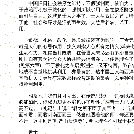
中国旧日社会秩序之维持，不假强制而宁依自力，已
于政治而积极于教化的，强制所以少用，盖在缺乏阶级
而引生自力。这就是士人之事了。士人居四民之首，特
了他，社会秩序才是活的而生效。夫然后若农、若工、
用。
道德、礼俗、教化，是辗转循环互为影响，三者无一
就是人们的心思作用，狭义则指人心所有之情义(详第
生动有力。礼俗当其既成，在普通人未必还有多少自觉
则固自有其为社会众人所共喻共信者在，这便是理性了
(见第六章)。至于教化之在启发理性，又不待言。虽
地或不自觉地供其利用，亦是有的。然中国士人与西洋
宣教机关，更没有宗教那样经常定期的集会，以至种种
得控制利用。
相反地，我们且可见出。在传统思想中，是要以统治
必能如此，但权力却更不能包办了理性。在昔士人已见
高不过。《礼记》上说，“君之所不臣于其臣者二；当
面朝君，而君则南面而王。然当他遇着他的师，却还要
不用。这里则是“师严而后道尊”，明夫理性不可屈于
君主