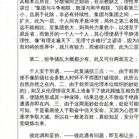
其根本点所在。分散倾向之始萌，在宗教缺乏，理性早
讲过：“集团与斗争相联，散漫与和平相联。”(回看第
小，且易于化除，非必有持续性。集团与集团之间，一
扩大。此为一层。个人间有矛盾冲突，局外之第三者既
远不能相比。至集团愈大，则局外力量愈小，以浸至于
易反省，而散开的一个人一个人，其心理便易于平静清
理性。像“有理走遍天下，无理寸步难行”之谚语，固
而对峙的世界中，就只有较力，而难得论理。此为三层
第二，纷争骚乱大概都少有。此又可分两面言之：一
个人安于所遇。——此复涵括三点：一、由于前所说
便不像阶级社会多数人时怀不平而图打破现状。此所云
自然亦然之在内。二、由于前所说伦理本位组织的妙处
的)，则又从伦理情谊关系上准备下了彼此顾恤互相负
系，便隐然形成其一种保障。结果总使人不致临于绝路
遭遇亦即在内。三、由于这两面妙处合起来，处处可能
可知。于是最易使人于勤奋中信天安命。又因为心思常向
逐求争取大减。所以在一般老百姓，寡欲知足，安分守
觉锻炼出来。
彼此调和妥协。——彼此遇有问题，即互相让步，调