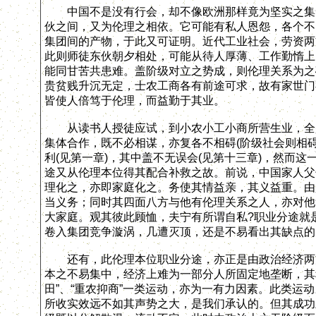
中国不是没有行会，却不像欧洲那样竟为坚实之集团
伙之间，又为伦理之相依。它可能有私人恩怨，各个不
集团间的产物，于此又可证明。近代工业社会，劳资两
此则师徒东伙朝夕相处，可能从待人厚薄、工作勤惰上
能同甘苦共患难。盖阶级对立之势成，则伦理关系为之
贵贫贱升沉无定，士农工商各有前途可求，故有家世门
皆使人倍笃于伦理，而益勤于其业。
从读书人授徒应试，到小农小工小商所营生业，全是
集体合作，既不必相谋，亦复各不相碍(阶级社会则相
利(见第一章)，其中盖不无误会(见第十三章)，然而
途又从伦理本位得其配合补救之故。前说，中国家人父
理化之，亦即家庭化之。务使其情益亲，其义益重。由
当义务；同时其四面八方与他有伦理关系之人，亦对他
大家庭。观其彼此顾恤，夫宁有所谓自私?职业分途就
卷入集团竞争漩涡，几遭灭顶，还是不易看出其缺点的
还有，此伦理本位职业分途，亦正是由政治经济两方
本之不易集中，经济上难为一部分人所固定地垄断，其
田”、“重农抑商”一类运动，亦为一有力因素。此类运
所收实效远不如其声势之大，是我们承认的。但其成功