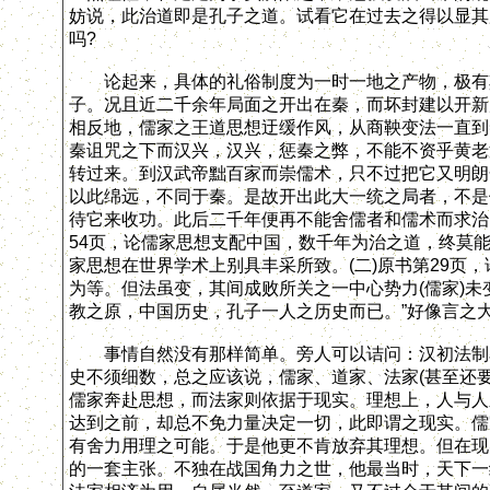
妨说，此治道即是孔子之道。试看它在过去之得以显其
吗?
论起来，具体的礼俗制度为一时一地之产物，极有其
子。况且近二千余年局面之开出在秦，而坏封建以开新
相反地，儒家之王道思想迂缓作风，从商鞅变法一直到
秦诅咒之下而汉兴，汉兴，惩秦之弊，不能不资乎黄老
转过来。到汉武帝黜百家而崇儒术，只不过把它又明朗
以此绵远，不同于秦。是故开出此大一统之局者，不是
待它来收功。此后二千年便再不能舍儒者和儒术而求治。
54页，论儒家思想支配中国，数千年为治之道，终莫
家思想在世界学术上别具丰采所致。(二)原书第29页
为等。但法虽变，其间成败所关之一中心势力(儒家)未
教之原，中国历史，孔子一人之历史而已。”好像言之
事情自然没有那样简单。旁人可以诘问：汉初法制率
史不须细数，总之应该说，儒家、道家、法家(甚至还
儒家奔赴思想，而法家则依据于现实。理想上，人与人
达到之前，却总不免力量决定一切，此即谓之现实。儒
有舍力用理之可能。于是他更不肯放弃其理想。但在现
的一套主张。不独在战国角力之世，他最当时，天下一