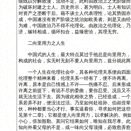
级既以分解散漫，流动不定。此时由政治上之无阶级而
为破坏封建之士人。历史所示，甚为明白。士人有知识
对资产之垄断于后。藉不谈士人代表理性，论其势固亦
成，中国遂没有资产阶级之统治如欧美者。则是又由经
为难，中国政治乃不得不伦理化。由政治之伦理化，乃
济，辗转相成，循环扣合，益臻密洽，其理无穷。
二向里用力之人生
中国式的人生，最大特点莫过于他总是向里用力，与
构成的社会，实无时无刻不要人向里用力，兹分就此两
一个人生在伦理社会中，其各种伦理关系便由四面八
伦理整个精神来看，伦理关系一经有了，便不许再离。
许离，原本是自己情感上不许——伤痛不忍。后来形成
许离之前提下，有说不尽的委曲，要你忍受。况且又不
就无法生活下去。因为彼此相依之势，已经造成，一个
系若弄不好，便没法过活。乃至如何处祖孙、伯叔侄辈
伙，种种都要当心才行。事实逼着你，寻求如何把这些
见第十二章)，它都是使人向里用力，以求解决的。例
小心，倍加殷勤。莫问它结果如何，唯知在我尽孝。此
知向外看父母的不是，或一味向父母顶撞，必致愈弄愈