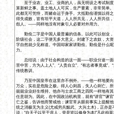
至于业农、业工、业商的人，虽无明设之考试制度，
算新鲜之事。盖土地人人可买，生产要素，非常简单。
此都无可凭恃，而赌命运于身手。大抵勤俭谨慎以得之
得失成败，皆有坦平大道，人人所共见，人人所共信，
怨人。——同样地没有对象引人必要对外用力。
勤俭二字是中国人最普遍的信条。以此可以创业，以
阶级社会，这二字便无多大意义。封建下之农奴，大资
字自然就少见称道。中国却家家讲勤俭。勤俭是什么呢
力。
总结说：由于社会构造的这一面——职业分途一面——
苦中苦，方为人上人”、“人贵自立”、“有志者事竟成”
传统教训。
乃至中国皇帝在这里亦不例外。——他一样地要向里
万众，实在是危险之极。得人心则昌，失人心则亡。所
兢兢业业好生维持。他亦与士农工商之四民一样地有其
任意胡为。因此，在中国政治机构里，就有“讲官”“谏
亡之鉴，告诉他而警戒他；谏官常从眼前事实上提醒他
统之消极无为主义(尤戒穷兵黩武、大兴土木)，正亦
说：“自天子以至于庶人，壹是皆以修身为本!”凡此殆