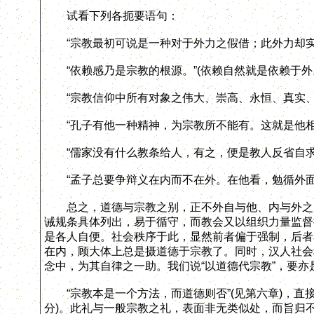
试看下列各扼要语句：
“宗教最初可说是一种对于外力之假借；此外力却实
“依赖感乃是宗教的根源。”(依赖自然就是依赖于外
“宗教信仰中所有对象之伟大、崇高、永恒、真实、
“孔子有他一种精神，为宗教所不能有。这就是他相
“儒家没有什么教条给人，有之，便是教人反省自求
“孟子总要争辩义在内而不在外。在他看，勉循外面标
总之，道德与宗教之别，正不外自与他、内与外之别
诫规条具体列出，易于循守，而教会又以组织力量监督
是各人自便。社会秩序于此，显然前者偏于强制，后者
在内，顾大体上总是摄道德于宗教了。同时，汉人社会
念中，为其自律之一助。我们说“以道德代宗教”，要亦
“宗教本是一个方法，而道德则否”(见第六章)，直
分)。此礼与一般宗教之礼，表面非无类似处，而旨归