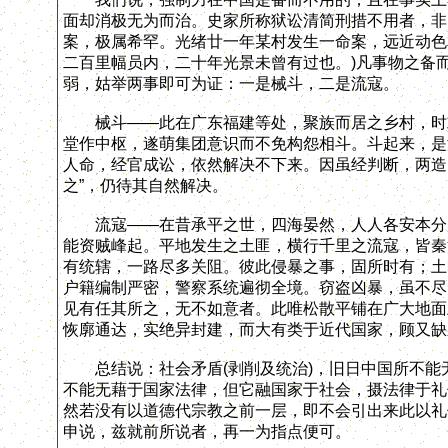
面却消极无为而治。史家所称狱讼清简刑措不用者，非皆
案，极属希罕。光绪廿一年某村发生一命案，远近动色
二百里幅员内，二十年光景未曾有过也。)凡事物之备
弱，姑举两事即可为证：一是械斗，二是流寇。
械斗——此在广东福建等处，聚族而居之乡村，时或
堂作中枢，遂萌集团意识而不免构怨相斗。斗起来，是
人命，经官成讼，依然解决不下来。因虽经判断，两造
之”，仍待其自然解决。
流寇——在昔承平之世，四海晏然，人人各安本分，
能资贼峰起。平地发生之土匪，横行千里之流寇，皆秦
有统辖，一路尽多关阻。彼此侵暴之事，固所时有；土
户籍编制严密，警察系统遍彻全境。窃盗凶暴，虽不尽
见有任其所之，无不如意者。此唯松散平铺在广大地面
恢廓通达，实绝异封建，而大有类于近代国家，顾又缺
总结说：社会矛盾(剥削及统治)，旧日中国所不能
不能无藉于国家法律，但它融国家于社会，摄法律于礼
然若没有以道德代宗教之前一层，即不会引出来此以礼
申说，兹就前所说者，再一为指点便可。