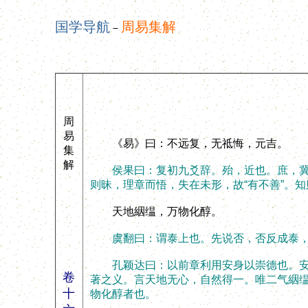
国学导航
周易集解
－
周
易
《易》曰：不远复，无祗悔，元吉。
集
解
侯果曰：复初九爻辞。殆，近也。庶，冀也
则昧，理章而悟，失在未形，故“有不善”。
天地絪缊，万物化醇。
虞翻曰：谓泰上也。先说否，否反成泰，故
孔颖达曰：以前章利用安身以崇德也。安身
卷
著之义。言天地无心，自然得一。唯二气絪
十
物化醇者也。