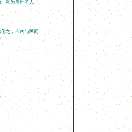
、舜为后世圣人。
化之，吉凶与民同