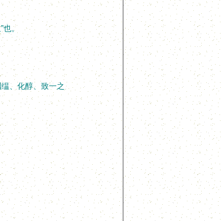
”也。
缊、化醇、致一之