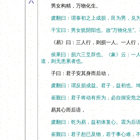
六
男女构精，万物化生。
虞翻曰：谓泰初之上成损，艮为男，兑为女，
干宝曰：男女犹阴阳也。故“万物化生”。
《易》曰：三人行，则损一人。一人行，
侯果曰：损六三爻辞也。《象》云：一人行
道，则无患累者也。
子曰：君子安其身而后动，
虞翻曰：谓反损成益。君子，益初也。坤
崔觐曰：君子将动有所为，必自揣安危之
易其心而后语，
虞翻曰：乾为易，益初体复心。震为后
崔觐曰：君子恕已及物，若于事心难，不