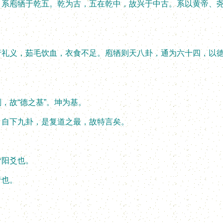
庖牺于乾五。乾为古，五在乾中，故兴于中古。系以黄帝、尧
义，茹毛饮血，衣食不足。庖牺则天八卦，通为六十四，以德
故“德之基”。坤为基。
自下九卦，是复道之最，故特言矣。
阳爻也。
也。