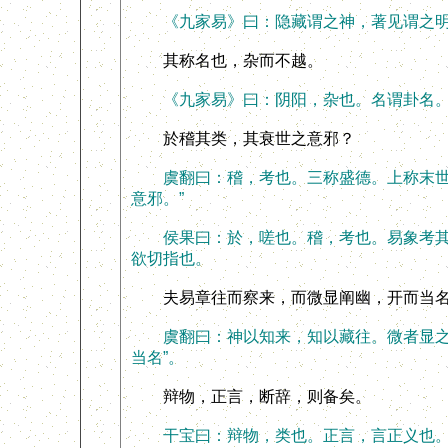
《九家易》曰：隐藏谓之神，著见谓之明
其称名也，杂而不越。
《九家易》曰：阴阳，杂也。名谓卦名。
於稽其类，其衰世之意邪？
虞翻曰：稽，考也。三称盛德。上称末世，
意邪。”
侯果曰：於，嗟也。稽，考也。易象考其事
欲切指也。
夫易章往而察来，而微显阐幽，开而当
虞翻曰：神以知来，知以藏往。微者显之，
当名”。
辩物，正言，断辞，则备矣。
干宝曰：辩物，类也。正言，言正义也。