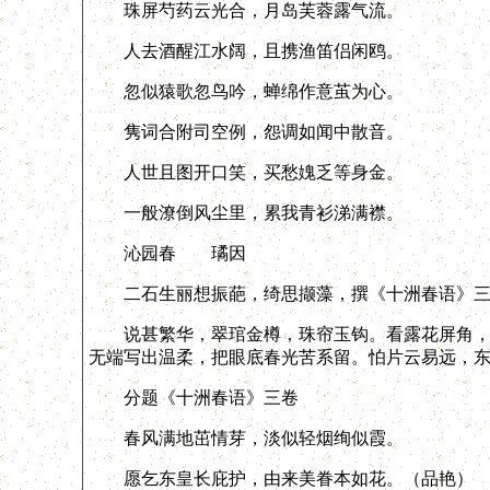
珠屏芍药云光合，月岛芙蓉露气流。
人去酒醒江水阔，且携渔笛侣闲鸥。
忽似猿歌忽鸟吟，蝉绵作意茧为心。
隽词合附司空例，怨调如闻中散音。
人世且图开口笑，买愁媿乏等身金。
一般潦倒风尘里，累我青衫涕满襟。
沁园春 璚因
二石生丽想振葩，绮思撷藻，撰《十洲春语》三卷
说甚繁华，翠琯金樽，珠帘玉钩。看露花屏角，
无端写出温柔，把眼底春光苦系留。怕片云易远，
分题《十洲春语》三卷
春风满地茁情芽，淡似轻烟绚似霞。
愿乞东皇长庇护，由来美眷本如花。（品艳）