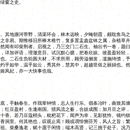
续绿窗之史。
馆
其地濒河带野，清渠环会，林木远映，夕晻朝霞，颇耽鱼鸟之
株之非易。期惟移旧所棒木稚竹，复多置盂盎盆钵之属，杂植草
啄然闻有叩柴荆者。启视之，乃三交门二石生。袖出书一卷，题
名，详加评语，理澈意芬。试沉默心臆，把卷欣娱。彼盈盈轻轻
间也。二石生负轮囷大材，不求所用，顾旁溢侧发，滥施绮缋，
况灼乎如华，温乎如云，秀其外，慧其中，超越世俗之丽娟也。
鸾姬凤妃，亦一大快事也哉。
，手触春生。作我辈钟情，志人生行乐。倡条冶叶，曲致其缠
江；红豆盈村，生逢南国。猎风流之薮，合妓成围；加月旦之评
饮十香。若乃豆蔻梢头，枇杷花下，闻声为幸，见影犹怜。镜约
迷香洞里。何其艳也，叹观止焉！顾或谓悱恻芬芳，风人之旨；
所祖。柴桑逸老，赋十愿于闲情；端木高贤，记三挑于处子。况