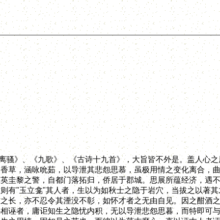
离骚》、《九歌》、《古诗十九首》，大旨皆不外是。盖人心之
人香草，涵咏吮茹，以导泄其悲怨思慕，虽极用情之变化离合，
上英圭黎之警，自都门落拓归，侨居于郡城。思展所蕴经济，遇
则有"玉立龛"其人者，生以为如秋士之隐于岩穴，当拔之以著其
技之长，亦不忍令其湮没不彰，如怀才者之无由自见。因之酣酒
心相诬者，庸讵知生之隐忧内积，无以导泄悲怨思暮，而特即可