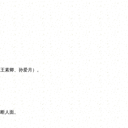
王素卿、孙爱月）。
。
断人面。