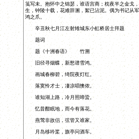
笺写未。抱怀中之锦瑟，谁语宫商；枕夜半之金戈
生，钟陵十载，花难辞溷，絮已沾泥。偶为书记从
鸿之爪。
辛丑秋七月江左射雉城东小虹桥居士拜题
题词
题《十洲春语》 竹溯
旧径寻烟蝶，新愁谱雪鸿。
画城春柳碧，绮院夜灯红。
落寞怜才士，凄凉唱懊侬。
谁知湖上路，冷月照啼蛩。
忆昔酣眠地，而今有落花。
燕莺非故侣，弦管又谁家。
月岛移吟桨，旗亭问酒车。