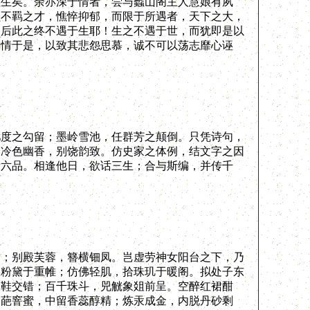
诬生矣。余亦深于情者，尝与蠡山阁主人慧娘有夙
负不羁之才，憔悴抑郁，而限于所遇者，天下之大，
知后此之终不遇于生耶！生之不遇于世，而犹即是以
用情于是，以致其悲怨思慕，诚不可以荡志靡心诬
度之勾留；墨岭雪池，任群芳之颠倒。只凭诗句，
；冷色幽香，别饶韵致。仿史家之体例，结文字之因
廿六品。相逢他日，欲话三生；合与斯编，并传千
；别殿芙蓉，簪横钿凤。岂虚劳神女阳台之下，乃
收粉黛于重帷；仿佛轻肌，拾珠玑于暖阁。拟处子东
弓鞋交错；百千珠斗，兕觥象爼前呈。空醉红裙酣
含葩窨蜜，中留香蕊醇精；炼汞成金，内脱丹砂剩