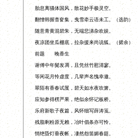
胎息离骚体国风，散花妙手极灵空。
翻憎韩握杳奁集，曳雪牵云语未工。（选韵）
随意青黄混碧朱，无端悲涕杂欢娱。
夜凉团坐瓜棚底，拉杂援来尚说狐。（捃余）
前题 晚香生
谢傅中年鬓发凋，且凭丝竹慰清寥。
等闲花月怜虚度，几辈声名愧幸邀。
翠陌有香春试屟，碧天如水夜吹箫。
应知参得楞严果，绝似余怀记板桥。
乐府新歌子夜篇，风怀细写薛涛笺。
残脂剩粉原无赖，冶叶倡条亦可怜。
悄绝昏灯垂夜帐，凄然怨笛媚春筵。