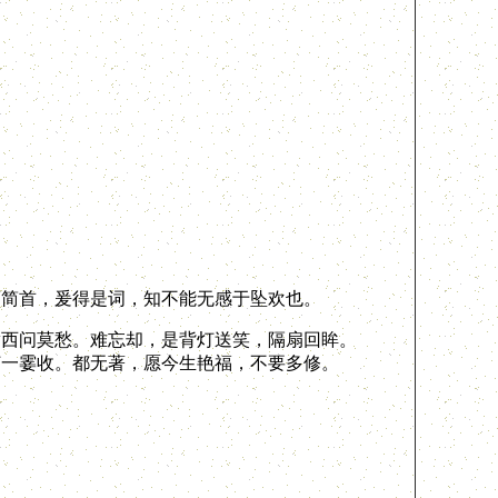
简首，爰得是词，知不能无感于坠欢也。
湖西问莫愁。难忘却，是背灯送笑，隔扇回眸。
灯一霎收。都无著，愿今生艳福，不要多修。