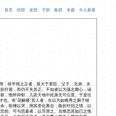
首页
经部
史部
子部
集部
专题
今人新著
用，得乎情之正者，莫大于君臣、父子、兄弟、夫
曲折纡迥，而仍不失其正。不知者以为荡志靡心，诬
不获，憔悴抑郁，几若天地中此身无可位置。于是往
才也。有"花解楼"其人者，生以为如稚秀之厕于错
之余，歌继以哭，用其变化离合，曲折纡回之情，以
与悲怨、可与思暮者，以导泄之。且惟恐其如已之憔