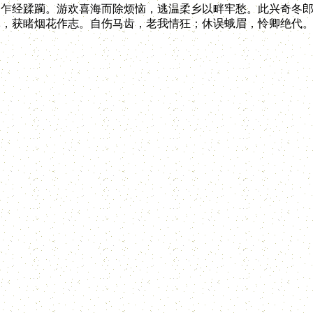
，乍经蹂躏。游欢喜海而除烦恼，逃温柔乡以畔牢愁。此兴奇冬
军，获睹烟花作志。自伤马齿，老我情狂；休误蛾眉，怜卿绝代