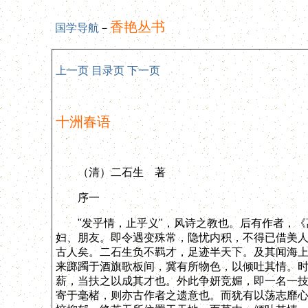
香艳丛书
国学导航
－
上一页
目录页
下一页
十洲春语
（清）二石生 著
序一
"发乎情，止乎义"，风诗之教也。后有作者，《
妇、朋友。即令遇变殊常，隐忧内积，不得已借美
古人矣。二石生负不羁才，足迹半天下。及其闻海
来踯躅于酒旗歌板间，冀有所物色，以倾吐其情。时
薪，当扶之以成其才也。外此争妍竞媚，即一名一
寄于毫楮，则亦古作者之遗意也。而犹有以荡志靡