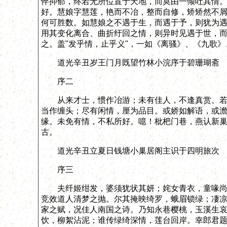
悴抑郁，终若无所位置于天地，而莫由一倾吐其情
好。慧娘字慧莲，艳而不冶，整而自修，矫矫然不
何可胜数。如慧娘之不遇于生，而遇于予，则犹为
用其变化离合、曲折纡回之情，则异时见遇于世，
之。盖"发乎情，止乎义"，一如《离骚》、《九歌
道光辛丑岁王门月既望竹林小浣序于碧珊瑚斋
序二
从来才士，惯作冶游；未有佳人，不逢真赏。若夫
当作缠头；尽有闲情，厘为品目。或娇如解语，或
缘。未免有情，不私所好。噫！枇杷门巷，燕认新
古。
道光辛丑立夏日钱塘小巢居阁主识于四明旅次
序三
夫纤姬绀发，婆须犹状其妍；姹女青衣，童喙尚传
竞效道人清梦之抛。尔其掩映绮罗，蛾眉锁绿；凄
家之赋，况佳人南国之诗。乃知永巷樱桃，玉溪生
饮，柳絮沾泥；谁传绿绮深情，莲台回岸。幸郎君