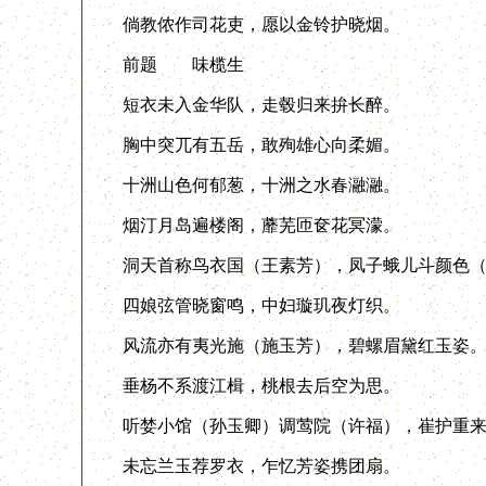
倘教侬作司花吏，愿以金铃护晓烟。
前题 味榄生
短衣未入金华队，走毂归来拚长醉。
胸中突兀有五岳，敢殉雄心向柔媚。
十洲山色何郁葱，十洲之水春瀜瀜。
烟汀月岛遍楼阁，蘼芜匝奁花冥濛。
洞天首称鸟衣国（王素芳），凤子蛾儿斗颜色（
四娘弦管晓窗鸣，中妇璇玑夜灯织。
风流亦有夷光施（施玉芳），碧螺眉黛红玉姿
垂杨不系渡江楫，桃根去后空为思。
听婪小馆（孙玉卿）调莺院（许福），崔护重来
未忘兰玉荐罗衣，乍忆芳姿携团扇。