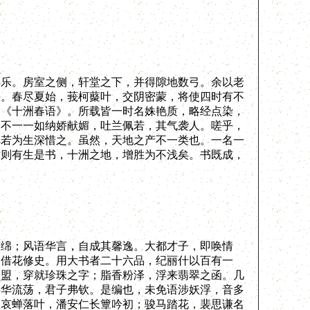
乐。房室之侧，轩堂之下，并得隙地数弓。余以老
卉。春尽夏始，莪柯藂叶，交阴密蒙，将使四时有不
曰《十洲春语》。所载皆一时名姝艳质，略经点染，
，不一一如纳娇献媚，吐兰佩若，其气袭人。嗟乎，
予若为生深惜之。虽然，天地之产不一类也。一名一
然则有生是书，十洲之地，增胜为不浅矣。书既成，
绵；风语华言，自成其馨逸。大都才子，即唤情
，借花修史。用大书者二十六品，纪丽什以百有一
钗盟，穿就珍珠之字；脂香粉泽，浮来翡翠之函。几
繁华流荡，君子弗钦。是编也，未免语涉妖浮，音多
乃哀蝉落叶，潘安仁长簟吟初；骏马踏花，裴思谦名