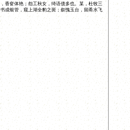
郎，香奁体艳；怨工秋女，绮语债多也。某，杜牧三
。书成银管，窥上湖全豹之斑；叙愧玉台，留甬水飞