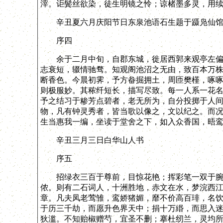
滓。讵鬓丝欲染，徒生明镜之怜；谅楮墨多灵，用
辛丑夏六月庆阳节日东泉池语石生题于蹑凫仙
序四
余于二月中旬，自郡东城，徙居西郭来观亭左偏。
志衰短，辍情驰骛。知观阁池沼之无由，致百本万
断香色。今晨初霁，予方畚掘拥土，周匝樊槿，啄
则极服妙。其秾纤短长，描写尽致。每一人系一花
予之结习于糁芳点碧者，老无所为，自分投掷于人
物，凡有钟灵秀者，皆当歌以像之，文以纪之。而
生当惠我一编，坐读于堂舍之下，如入众香国，晤
辛丑三月三日白华山人书
序五
招绿衣三百于尊前，目惊花艳；挥彩笔一双于腕底
侬。则有二石词人，十洲胜地，赤文在水，梦浣西
章。凡夫凤老莺雏，鸾娇猪媚，靡不价高百琲，名
于历三千劫，而愿升色界天中；捐十万緡，而思入
狄滥。不知贻椒赠芍，宜圣不删；搴杜纫兰，灵均