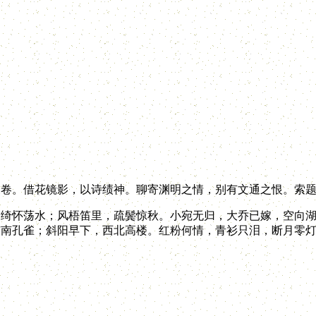
。借花镜影，以诗绩神。聊寄渊明之情，别有文通之恨。索题
绮怀荡水；风梧笛里，疏鬓惊秋。小宛无归，大乔已嫁，空向
东南孔雀；斜阳早下，西北高楼。红粉何情，青衫只泪，断月零