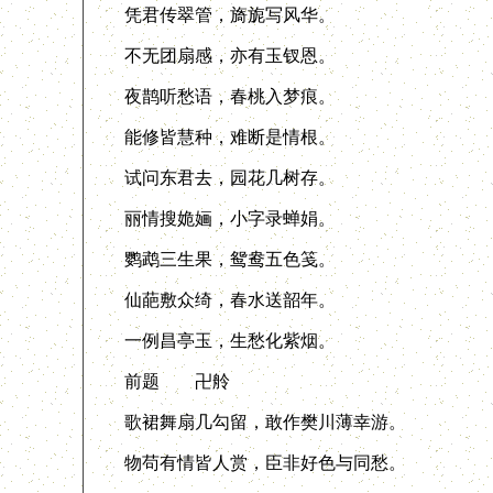
凭君传翠管，旖旎写风华。
不无团扇感，亦有玉钗恩。
夜鹊听愁语，春桃入梦痕。
能修皆慧种，难断是情根。
试问东君去，园花几树存。
丽情搜姽婳，小字录蝉娟。
鹦鹉三生果，鸳鸯五色笺。
仙葩敷众绮，春水送韶年。
一例昌亭玉，生愁化紫烟。
前题 卍舲
歌裙舞扇几勾留，敢作樊川薄幸游。
物苟有情皆人赏，臣非好色与同愁。