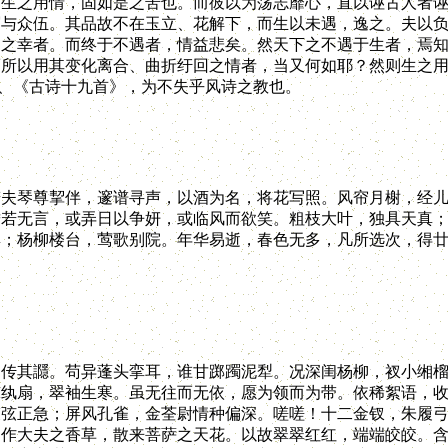
。生之用情，固如是之苦也。而彼以为荡志靡心，直以诬古人者
屑与众伍。其品故不在玉立、花解下，而生以未遇，逸之。夫以
遇之幸者。而终于不遇者，情益悲矣。然天下之不遇于生者，焉
而所以用其变化离合、曲折纡回之情者，当又何如耶？然则生之
》、《古诗十九首》，为不失乎风诗之教也。
琴尊挈伴，邃谱寻声，以酒为名，将花写照。风帘月榭，经儿
澹若无言，或弄日以争妍，或临风而欲笑。粗枝大叶，独具天真
巢；杨柳楼台，莺歌别院。年华易逝，春色无多，凡所选次，得
其讔。苟异蓬头挛耳，谁甘踯躅泥犁。况深闺杨柳，衩小缃榴
凉纨扇，翠袖生寒。虽无往而无依，愿为领而为带。依稀絮语，
哀弦正急；屏风孔雀，金荃尉情种偏深。嗟嗟！十二金钗，朱履
题作大夫之香草，散来菩萨之天花。以故翠翠红红，端端皎皎。