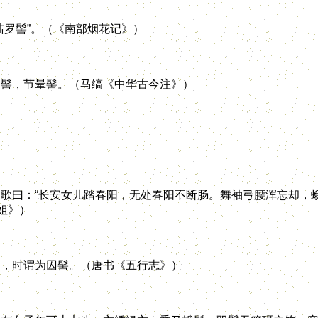
罗髻”。（《南部烟花记》）
髻，节晕髻。（马缟《中华古今注》）
：“长安女儿踏春阳，无处春阳不断肠。舞袖弓腰浑忘却，蛾眉
姐》）
，时谓为囚髻。（唐书《五行志》）