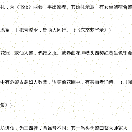
，为《书仪》两卷，事出鄙理。其婚礼亲迎，有女坐婿鞍合髻
系裙，手把青凉伞，皆两人同行。（《东京梦华录》）
冠，或仙人髻，鸦霞之服。或卷曲花脚幞头四契红黄生色销金
有危髻古裳妇人数辈，语笑前花圃中，有甚丽者诵诗。（《闻
集》）
进伎，为三四婢，首饰皆不同。其一当头为髻曰蔡太师家人，