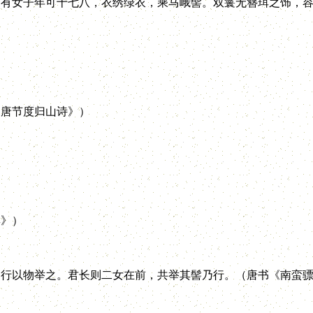
女子年可十七八，衣绣绿衣，乘马峨髻。双鬟无簪珥之饰，容
唐节度归山诗》）
）
》）
以物举之。君长则二女在前，共举其髻乃行。（唐书《南蛮骠