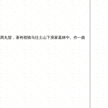
两丸髻，著袴褶骑马往土山下庾家墓林中。作一曲