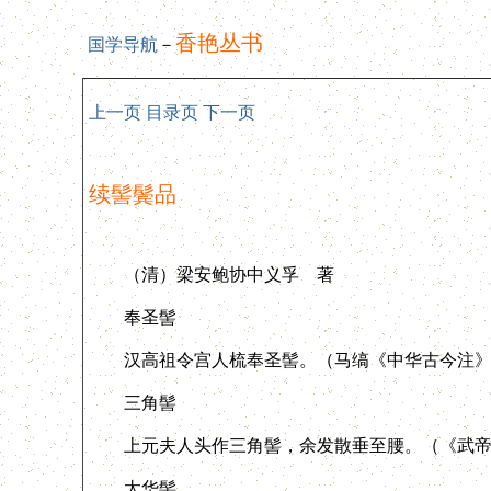
香艳丛书
国学导航
－
上一页
目录页
下一页
续髻鬓品
（清）梁安鲍协中义孚 著
奉圣髻
汉高祖令宫人梳奉圣髻。（马缟《中华古今注》
三角髻
上元夫人头作三角髻，余发散垂至腰。（《武帝
太华髻