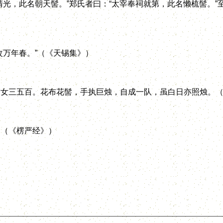
光，此名朝天髻。”郑氏者曰：“太宰奉祠就第，此名懒梳髻。”
万年春。”（《天锡集》）
三五百。花布花髻，手执巨烛，自成一队，虽白日亦照烛。（
（《楞严经》）