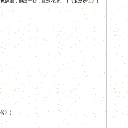
色婉婉，迥出于众，直造花所。（《玉蕊辨证》）
传》）