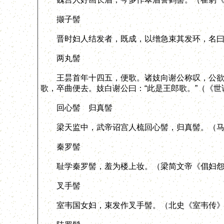
撷子髻
晋时妇人结发者，既成，以缯急束其发环，名曰“
两丸髻
王昙首年十四五，便歌。诸妓向谢公称叹，公欲闻
歌，卒曲便去。妓白谢公曰：“此是王郎歌。”（《世
回心髻 归真髻
梁天监中，武帝诏宫人梳回心髻，归真髻。（马
秦罗髻
耻学秦罗髻，羞为楼上妆。（梁简文帝《倡妇怨
叉手髻
室韦国女妇，束发作叉手髻。（北史《室韦传》