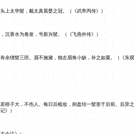
头上太华髻，戴太真晨婴之冠。（《武帝丙传》）
，沉香水为卷发，号新兴髻。（《飞燕外传》）
余绕髻三匝。眉不施黛，独左眉角小缺，补之如粟。（《东观
梧子大，不伤人。每日后梳妆，则盘结一髻形于后前。后异之
嬛记》）
古今注》）