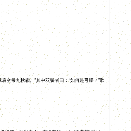
空带九秋霜。”其中双鬟者曰：“如何是弓腰？”歌