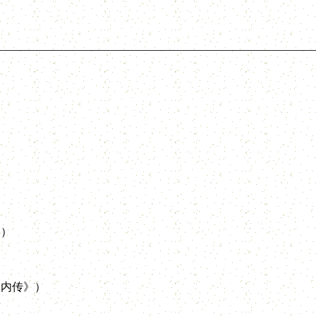
）
内传》）