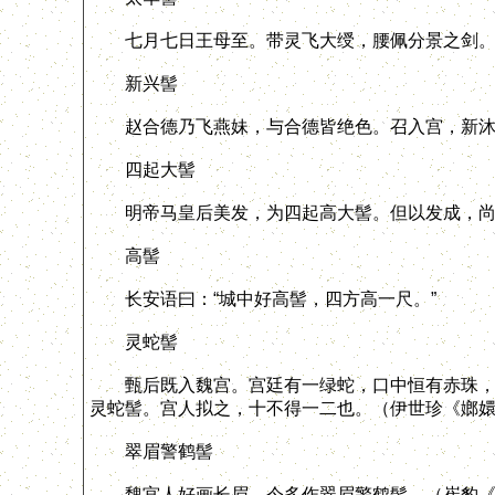
七月七日王母至。带灵飞大绶，腰佩分景之剑。
新兴髻
赵合德乃飞燕妹，与合德皆绝色。召入宫，新沐
四起大髻
明帝马皇后美发，为四起高大髻。但以发成，尚有
高髻
长安语曰：“城中好高髻，四方高一尺。”
灵蛇髻
甄后既入魏宫。宫廷有一绿蛇，口中恒有赤珠，若
灵蛇髻。宫人拟之，十不得一二也。（伊世珍《嫏
翠眉警鹤髻
魏宫人好画长眉，今多作翠眉警鹤髻。（崔豹《