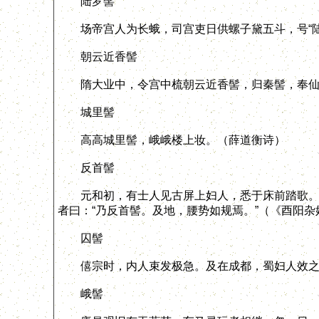
陆罗髻
场帝宫人为长蛾，司宫吏日供螺子黛五斗，号“陆
朝云近香髻
隋大业中，令宫中梳朝云近香髻，归秦髻，奉仙
城里髻
高高城里髻，峨峨楼上妆。（薛道衡诗）
反首髻
元和初，有士人见古屏上妇人，悉于床前踏歌。歌曰
者曰：“乃反首髻。及地，腰势如规焉。”（《酉阳杂
囚髻
僖宗时，内人束发极急。及在成都，蜀妇人效之
峨髻