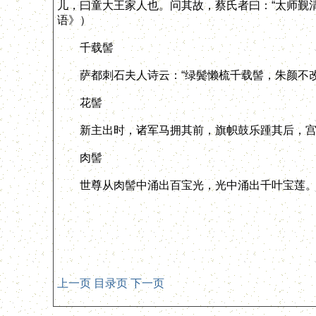
儿，曰童大王家人也。问其故，蔡氏者曰：“太师觐清
语》）
千载髻
萨都刺石夫人诗云：“绿鬓懒梳千载髻，朱颜不改
花髻
新主出时，诸军马拥其前，旗帜鼓乐踵其后，宫女
肉髻
世尊从肉髻中涌出百宝光，光中涌出千叶宝莲。
上一页
目录页
下一页