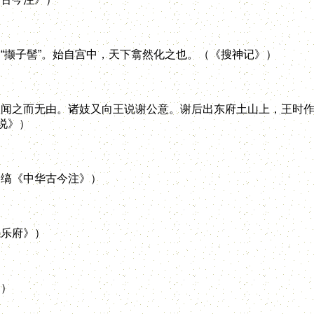
撷子髻”。始自宫中，天下翕然化之也。（《搜神记》）
之而无由。诸妓又向王说谢公意。谢后出东府土山上，王时作
说》）
缟《中华古今注》）
乐府》）
）