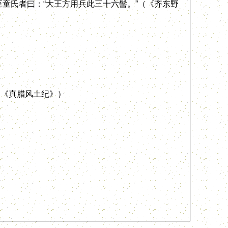
至童氏者曰：“大王方用兵此三十六髻。”（《齐东野
《真腊风土纪》）