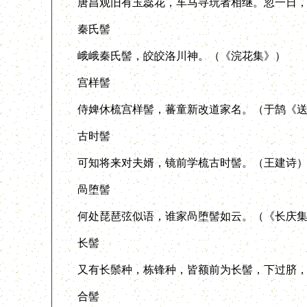
唐昌观旧有玉蕊花，车马寻玩者相继。忽一日，有
秦氏髻
峨峨秦氏髻，皎皎洛川神。（《浣花集》）
宫样髻
侍婢休梳宫样髻，蕃童新改道家名。（于鹄《送
古时髻
可知将来对夫婿，镜前学梳古时髻。（王建诗
咼堕髻
何处琵琶弦似语，谁家咼堕髻如云。（《长庆集
长髻
又有长鬃种，栋锋种，皆额前为长髻，下过脐，行
合髻