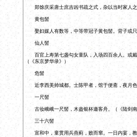
郑馀庆采唐士庶吉凶书疏之式，杂以当时家人之礼
黄包髻
娶妇媒人有数等，中等带冠子黄包髻。背子或只
仙人髻
百官上寿第七盏勾女童队，入场四百余人。或戴花
（《东京梦华录》）
危髻
近李西美帅城都。士陈甲者，馆于便斋，夜月色中
一尺髻
古妆峨峨一尺髻，木盎银杯邀客舟。（《陆剑南
三十六髻
宣和中，童贯用兵燕蓟，败而窜。一日内宴，教坊