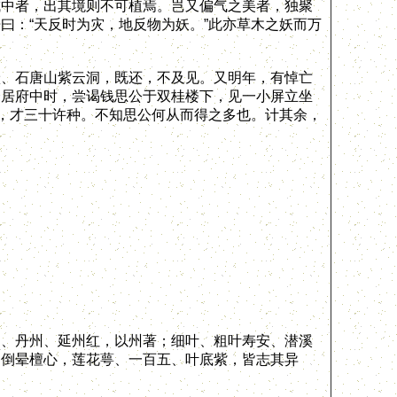
城中者，出其境则不可植焉。岂又偏气之美者，独聚
曰：“天反时为灾，地反物为妖。”此亦草木之妖而万
、石唐山紫云洞，既还，不及见。又明年，有悼亡
余居府中时，尝谒钱思公于双桂楼下，见一小屏立坐
者，才三十许种。不知思公何从而得之多也。计其余，
、丹州、延州红，以州著；细叶、粗叶寿安、潜溪
、倒晕檀心，莲花萼、一百五、叶底紫，皆志其异