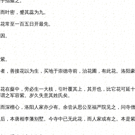
手指擫之。
而叶密，蹙其蕊为九。
花常至一百五日开最先。
因。
紫。
，善接花以为生，买地于崇德寺前，治花圃，有此花。洛阳豪
在藂中，旁必生一大枝，引叶覆其上，其开也，比它花可延十
亦谓之军容紫。岁久失意其姓氏矣。
深檀心，洛阳人家亦少有。余尝从思公至福严院见之，问寺僧
，本唐相李藩别墅。今寺中已无此花，而人家或有之。本是紫