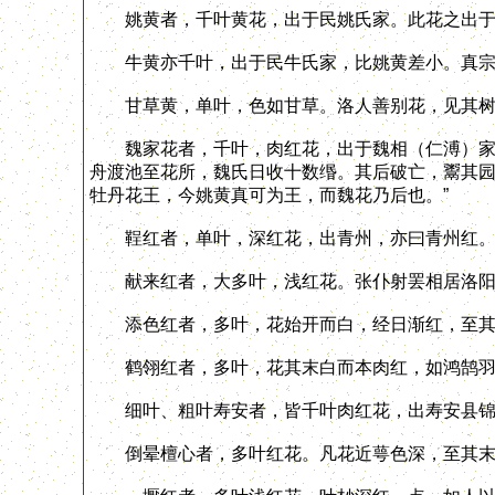
姚黄者，千叶黄花，出于民姚氏家。此花之出于今
牛黄亦千叶，出于民牛氏家，比姚黄差小。真宗祀
甘草黄，单叶，色如甘草。洛人善别花，见其树
魏家花者，千叶，肉红花，出于魏相（仁溥）家。
舟渡池至花所，魏氏日收十数缗。其后破亡，鬻其园
牡丹花王，今姚黄真可为王，而魏花乃后也。”
鞓红者，单叶，深红花，出青州，亦曰青州红。故
献来红者，大多叶，浅红花。张仆射罢相居洛阳
添色红者，多叶，花始开而白，经日渐红，至其
鹤翎红者，多叶，花其末白而本肉红，如鸿鹄羽
细叶、粗叶寿安者，皆千叶肉红花，出寿安县锦
倒晕檀心者，多叶红花。凡花近萼色深，至其末渐