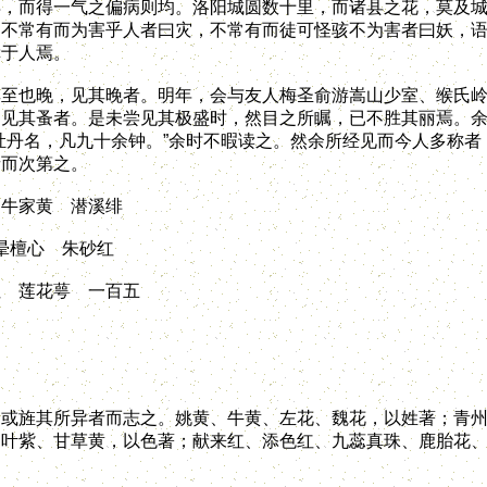
异，而得一气之偏病则均。洛阳城圆数十里，而诸县之花，莫及
不常有而为害乎人者曰灾，不常有而徒可怪骇不为害者曰妖，语
幸于人焉。
也晚，见其晚者。明年，会与友人梅圣俞游嵩山少室、缑氏岭
只见其蚤者。是未尝见其极盛时，然目之所瞩，已不胜其丽焉。
牡丹名，凡九十余钟。”余时不暇读之。然余所经见而今人多称
者而次第之。
 牛家黄 潜溪绯
晕檀心 朱砂红
红 莲花萼 一百五
旌其所异者而志之。姚黄、牛黄、左花、魏花，以姓著；青州
多叶紫、甘草黄，以色著；献来红、添色红、九蕊真珠、鹿胎花