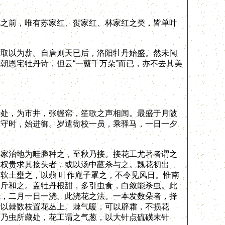
之前，唯有苏家红、贺家红、林家红之类，皆单叶
取以为薪。自唐则天已后，洛阳牡丹始盛。然未闻
朝恩宅牡丹诗，但云“一藂千万朵”而已，亦不去其美
处，为市井，张幄帟，笙歌之声相闻。最盛于月陂
留守时，始进御。岁遣衙校一员，乘驿马，一日一夕
家治地为畦塍种之，至秋乃接。接花工尤著者谓之
有权贵求其接头者，或以汤中蘸杀与之。魏花初出
软土壅之，以蒻 叶作庵子罩之，不令见风日。惟南
一斤和之。盖牡丹根甜，多引虫食，白敛能杀虫。此
浇，二月一日一浇。此浇花之法。一本发数朵者，择
便以棘数枝置花丛上。棘气暖，可以辟霜，不损花
，乃虫所藏处，花工谓之气葱，以大针点硫磺末针