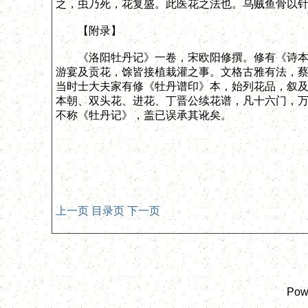
之，虫乃死，花复盛。此医花之法也。乌贼鱼骨以
【附录】
《洛阳牡丹记》一卷，宋欧阳修撰。修有《诗本义
游宴及贡花，馀皆接植栽灌之事。文格古雅有法，
当时士大夫家有修《牡丹谱印》本，始列花品，叙
本朝、双头花、进花、丁晋公续花谱，凡十六门，万
不称《牡丹记》，盖已误承其讹矣。
上一页
目录页
下一页
Pow