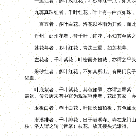
一擫红者，多叶浅红花，叶杪深红一点，如人以
九蕊真珠红者，千叶红花，叶上有一白点如珠，
一百五者，多叶白花。洛花以谷雨为开候，而此
丹州、延州花者，皆千叶，红花，不知其至洛之
莲花萼者，多叶红花，青趺三重，如莲花萼。
左花者，千叶紫花，叶密而齐如截，亦谓之平头
朱砂红者，多叶红花，不知其所出。有民门氏子者
猩血。
叶底紫者，千叶紫花，其色如墨，亦谓之墨紫。花
最远。传云唐末有中官为观军容使者，花出其家，
玉板白者，单叶白花，叶细长如拍板，其色如玉而
潜溪绯者，千叶绯花，出于潜溪寺。寺在龙门山后
枝，洛人谓之转（音篆）枝花。故其接头尤难得。