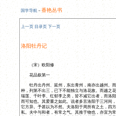
香艳丛书
国学导航
－
上一页
目录页
下一页
洛阳牡丹记
（宋）欧阳修
花品叙第一
牡丹出丹州、延州，东出青州，南亦出越州。而出
种，列第不出三，已下不能独立与洛花敌。而越之
瑞莲、千叶李、红郁李之类，皆不减它出者，而洛
而可知也。其爱重之如此。说者多言洛阳于三河间
它方异。予甚以为不然。夫洛阳于周所有之土，四
私。夫中与和者，有常之气。其推于物也，亦宜为