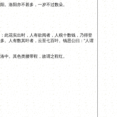
阳。洛阳亦不甚多，一岁不过数朵。
：此花实出时，人有欲阅者，人税十数钱，乃得登
多。人有数其叶者，云至七百叶。钱思公曰：“人谓
洛中。其色类腰带鞓，故谓之鞓红。
。