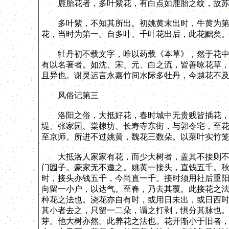
鹿胎花者，多叶紫花，有白点如鹿胎之纹，故苏
多叶紫，不知其所出。初姚黄末出时，牛黄为第一
花，当时为第一。自多叶、千叶花出后，此花黜矣
牡丹初不载文字，唯以药载《本草》，然于花中不
有以名著者。如沈、宋、元、白之流，皆善咏花草，
且异也。谢灵运言永嘉竹间水际多牡丹，今越花不
风俗记第三
洛阳之俗，大抵好花，春时城中无贵贱皆插花，虽
堤、张家园、棠棣坊、长寿寺东街，与郭令宅，至
至京师。所进不过姚黄，魏花三数朵。以菜叶实竹
大抵洛人家家有花，而少大树者，盖其不接则不佳
门园子。豪家无不邀之。姚黄一接头，直钱五千。
时，接头亦钱五千，今尚直一千。接时须用社后重阳
向留一小户，以达气。至春，乃去其覆。此接花之
种花之法也。浇花亦自有时，或用日未出，或日西
其小者去之，只留一二朵，谓之打剥，惧分其脉也
芽。他大树亦然。此养花之法也。花开渐小于旧者