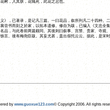
针花树，入其肤，花辄死，此花之忌也。
》，已著录，是记凡三篇。一曰花品，叙所列凡二十四种。二
蔡襄尝书而刻之於家，以拓本遗修。修自为跋，已编入《文忠全
及名品，与此卷前两篇颇同。其後则曰叙事、宫禁、贵家、寺观
馀言。後有梅尧臣跋。其妄尤甚，盖出假托云云。据此，是宋时
ered by
www.guoxue123.com
© Copyright 2006. All rights res