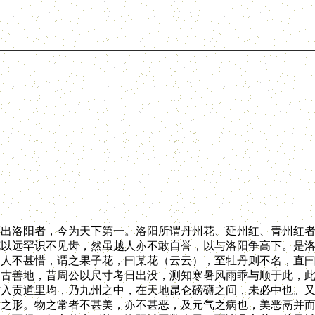
洛阳者，今为天下第一。洛阳所谓丹州花、延州红、青州红者
花以远罕识不见齿，然虽越人亦不敢自誉，以与洛阳争高下。是
阳人不甚惜，谓之果子花，曰某花（云云），至牡丹则不名，直
，古善地，昔周公以尺寸考日出没，测知寒暑风雨乖与顺于此，
方入贡道里均，乃九州之中，在天地昆仑磅礴之间，未必中也。
常之形。物之常者不甚美，亦不甚恶，及元气之病也，美恶鬲并