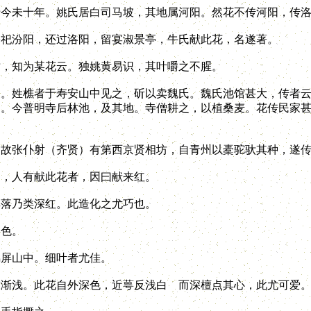
未十年。姚氏居白司马坡，其地属河阳。然花不传河阳，传洛
汾阳，还过洛阳，留宴淑景亭，牛氏献此花，名遂著。
，知为某花云。独姚黄易识，其叶嚼之不腥。
姓樵者于寿安山中见之，斫以卖魏氏。魏氏池馆甚大，传者云
。今普明寺后林池，及其地。寺僧耕之，以植桑麦。花传民家甚
张仆射（齐贤）有第西京贤相坊，自青州以橐驼驮其种，遂传
，人有献此花者，因曰献来红。
落乃类深红。此造化之尤巧也。
色。
屏山中。细叶者尤佳。
浅。此花自外深色，近萼反浅白 而深檀点其心，此尤可爱