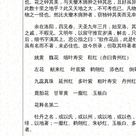
也。花之钟其美，与夫瘿木痈肿之钟其恶，丑好虽
此数十里之地乎？此又天地之大，不可考也已。凡物
物之一怪也。然比夫瘿木痈肿者，窃独钟其美而见
余在洛阳，四见春。天圣九年三月，始至洛。其至
之戚，不暇见。又明年，以留守推官岁满，解去，
后，细书字满其上。思公指之曰：“欲作花品，此是
虽有名而不著，未必佳也。故今所录，但取其特著
姚黄 魏花 细叶寿安 鞓红（亦曰青州红）
左花 献来红 叶底紫 鹤翎红 添色红 倒
九蕊真珠 延州红 多叶紫 粗叶寿安 丹州
鹿胎花 甘草黄 一擫红 玉板白
花释名第二
牡丹之名，或以氏，或以州，或以地，或以色，或
绯，以地著；一擫红、鹤翎红、朱砂红、玉板白、
者。