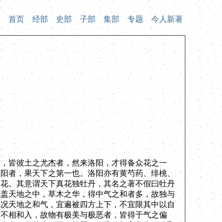
首页
经部
史部
子部
集部
专题
今人新著
，皆彼土之尤杰者，然来洛阳，才得备众花之一
洛阳者，果天下之第一也。洛阳亦有黄芍药、绯桃、
曰花。其意谓天下真花独牡丹，其名之著不假曰牡丹
此盖天地之中，草木之华，得中气之和者多，故独与
又况天地之和气，宜遍被四方上下，不宜限其中以自
而不相和入，故物有极美与极恶者，皆得于气之偏