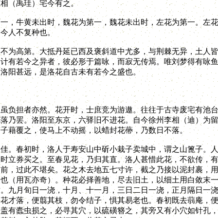
相（禹珪）宅今有之。
，牛黄未出时，魏花为第一，魏花未出时，左花为第一。左花
。今人不复种也。
为高第。大抵丹延已西及褒斜道中尤多，与荆棘无异，土人皆
计有若今之异者，彼必形于篇咏，而寂无传焉。唯刘梦得有咏鱼
及洛阳甚远，是洛花自古未有若今之盛也。
负担者亦然。花开时，士庶竞为游遨。往往于古寺废宅有池台
花落乃罢。洛阳至东京，六驿旧不进花。自今徐州李相（迪）为
笼子藉覆之，使马上不动摇，以蜡封花蔕，乃数日不落。
。春初时，洛人于寿安山中斫小栽子卖城中，谓之山篦子。人
秋时立券买之。至春见花，乃归其直。洛人甚惜此花，不欲传，
前，过此不堪矣。花之木去地五七寸许，截之乃接以泥封裹，用
法也（用瓦亦奇）。种花必择善地，尽去旧土，以细土用白敛末
时。九月旬日一浇，十月、十一月，三日二日一浇，正月隔日一
。花才落，便翦其枝，勿令结子，惧其易老也。春初既去蒻庵，
，盖有蠹虫损之，必寻其穴，以硫磺簪之，其旁又有小穴如针孔