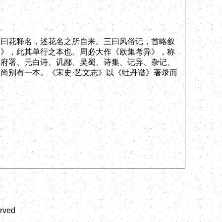
曰花释名，述花名之所自来。三曰风俗记，首略叙
集》，此其单行之本也。周必大作《欧集考异》，称
、府署、元白诗、讥鄙、吴蜀、诗集、记异、杂记、
尚别有一本。《宋史·艺文志》以《牡丹谱》著录而
erved