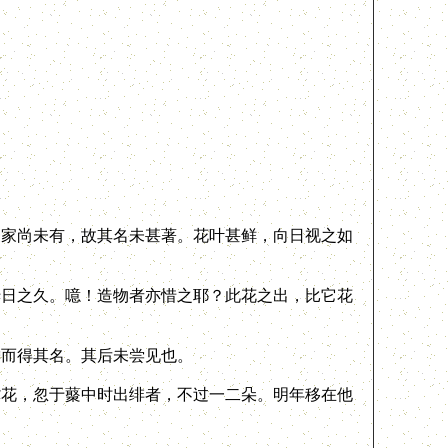
家尚未有，故其名未甚著。花叶甚鲜，向日视之如
日之久。噫！造物者亦惜之耶？此花之出，比它花
而得其名。其后未尝见也。
花，忽于藂中时出绯者，不过一二朵。明年移在他