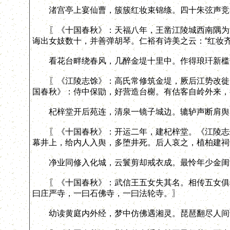
渚宫亭上宴仙曹，簇簇红妆束锦绦。四十朱弦声竞
〖《十国春秋》：天福八年，王凿江陵城西南隅为池
诲出女妓数十，并善弹胡琴。仁裕有诗美之云：“红妆
看花台畔绕春风，几醉金堤十里中。作得琅玕新槛
〖《江陵志馀》：高氏常修筑金堤，厥后江势改徙，
国春秋》：侍中保勖，好营造台榭。有估客自岭外来，
杞梓堂开后苑连，清泉一镜子城边。辘轳声断肩舆
〖《十国春秋》：开运二年，建杞梓堂。《江陵志馀
幕井上，给内人入舆，多堕井死。后人哀之，植柏建祠
净业同修入化城，云鬟剪却戒衣成。最怜年少金闺
〖《十国春秋》：武信王五女失其名。相传五女俱幼
曰庄严寺，一曰石佛寺，一曰法轮寺。〗
幼读黄庭内外经，梦中仿佛遇湘灵。琵琶翻尽人间