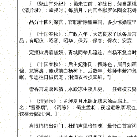
〖《尧山堂外纪》：蜀未亡前，岁除日，昶自题桃板
《清异录》：孟昶时，每腊月，内官各献罗体圈金花树
品分十四列深宫，官职新除望幸同。多少惊婚喧里
〖《十国春秋》：广政六年，大选良家子以备后宫。
品，有昭仪、昭容、昭华、保芳、保春、保衣、安宸、
宠擅椒房眉黛妍，青城同辇几流连。白杨不复当时
〖《十国春秋》：后主妃张氏，擅殊色，眉目如画。
锦、龙褥裹，瘗观前白杨树下。后数年，炼师李若冲忽
眠。常思往日椒房宠，泪滴衣衿损翠钿。”〗
雪香宫扇暑风清，水殿凉生夜几更。一任钗横云鬓
〖《清异录》：孟昶夏月水调龙脑末涂白扇上。一夕
名：“雪香扇”。《诃综》：蜀主孟昶，夜起避暑摩诃池
钗横云鬓乱”词。〗
离恨绵绵出剑门，杜鹃声里暗销魂。最怜白首宫词