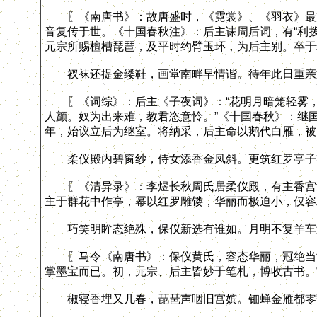
〖《南唐书》：故唐盛时，《霓裳》、《羽衣》最为
音复传于世。《十国春秋注》：后主诔周后词，有“利
元宗所赐檀槽琵琶，及平时约臂玉环，为后主别。卒于
衩袜还提金缕鞋，画堂南畔早情谐。待年此日重亲
〖《词综》：后主《子夜词》：“花明月暗笼轻雾，
人颤。奴为出来难，教君恣意怜。”《十国春秋》：继
年，始议立后为继室。将纳采，后主命以鹅代白雁，被
柔仪殿内碧窗纱，侍女添香金凤斜。更筑红罗亭子
〖《清异录》：李煜长秋周氏居柔仪殿，有主香宫女
主于群花中作亭，幂以红罗雕镂，华丽而极迫小，仅容
巧笑明眸态绝殊，保仪新选有谁如。月明不复羊车
〖马令《南唐书》：保仪黄氏，容态华丽，冠绝当世
掌墨宝而已。初，元宗、后主皆妙于笔札，博收古书。
椒寝香埋又几春，琵琶声咽旧宫嫔。钿蝉金雁都零