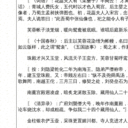
〖《词谱》：花蕊夫人有《采桑子》半阕云：“才离
话》：青城人费氏女，五代时以才色入蜀宫。后主嬖之
像者，乃蜀主孟昶挟弹图也。初，花蕊夫人入宋宫，念
焉。夫人诡答曰：“此吾蜀中张仙像也，祀之能令人有子
芙蓉帐子淡笼烟，暖向鸳鸯被底眠。谁唱后庭新乐
〖《十国春秋》：后主以芙蓉花染缯为帐幔，名曰“
如云版样，此之谓“鸳衾”。《五国故事》；蜀之末，
珠殿才兴又玉堂，风流天子王蛮方。芙蓉甘菊呼鸾
〖按：刘隐梁乾化二年为南海王。隐弟严僭称帝，是
年，建玉堂珠殿。又：帝顾左右曰：“纵不及尧舜禹汤，
歌舞罔，南越王佗，三月三日，修契之处，刘癸垒石为
南薰宫殿迥凌虚，暗炙龙涎散玉除。藏用仙人二十
〖《清异录》：广府刘龑僭大号，晚年作南薰殿，柱
论车烧沈水，却成粗疏。争似我二十四个藏用仙人。”
金柱银衣俨玉壶，采珠更置媚川都。寺人竞进才人