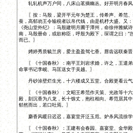
轧轧机声万户同，八床山茗摘幽丛。好开明月春风
〖按：马殷，梁开平元年为楚王，传希声、希范、希
蚕，高郁劝王令输税者以帛代钱，由是机杼大盛。又：
《尧山堂外纪》：马殷建明月圃于潭州，命徐仲雅赋诗
南，马殷册命，或欲称臣，呼殷为殿下，琛谓之曰：“
而已。〗
娉婷秀质毓兰房，爱主盈盈驾七香。唇齿远联秦晋
〖《十国春秋》：南平王刘岩求婚，许之，王遣弟永
命掌书记李岘、马匡送女于吴越。〗
丹砂涂壁烂生光，十六楼成又五堂。合殿更看云气
〖《十国春秋》：文昭王希范作天策、光政等十六楼
殿，刻沉香为八龙，长十馀丈，抱柱相向。希范居其中
郁然而出，若口吐焉。〗
麝香风暖日迟迟，嘉宴堂开泛玉卮。妒杀风流徐学
〖《十国春秋》：王建有会春园、嘉宴堂、金华殿。