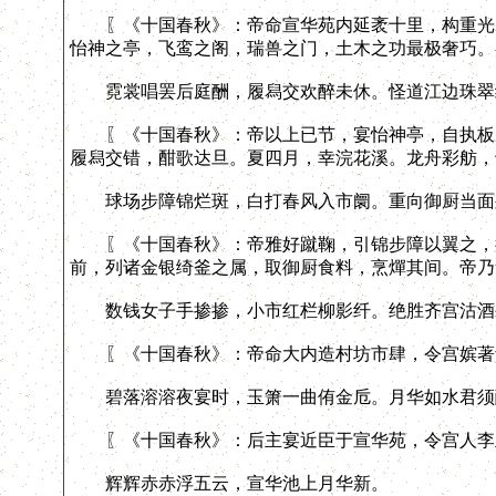
〖《十国春秋》：帝命宣华苑内延袤十里，构重光、
怡神之亭，飞鸾之阁，瑞兽之门，土木之功最极奢巧。
霓裳唱罢后庭酬，履舄交欢醉未休。怪道江边珠翠
〖《十国春秋》：帝以上已节，宴怡神亭，自执板，
履舄交错，酣歌达旦。夏四月，幸浣花溪。龙舟彩舫，
球场步障锦烂斑，白打春风入市阛。重向御厨当面
〖《十国春秋》：帝雅好蹴鞠，引锦步障以翼之，往
前，列诸金银绮釜之属，取御厨食料，烹燀其间。帝乃
数钱女子手掺掺，小市红栏柳影纤。绝胜齐宫沽酒
〖《十国春秋》：帝命大内造村坊市肆，令宫嫔著青
碧落溶溶夜宴时，玉箫一曲侑金卮。月华如水君须
〖《十国春秋》：后主宴近臣于宣华苑，令宫人李玉
辉辉赤赤浮五云，宣华池上月华新。