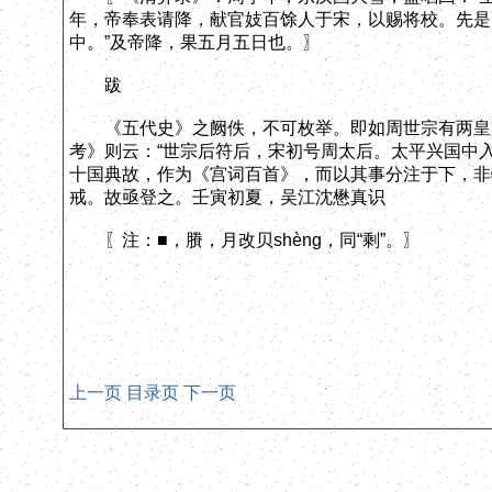
年，帝奉表请降，献官妓百馀人于宋，以赐将校。先是
中。”及帝降，果五月五日也。〗
跋
《五代史》之阙佚，不可枚举。即如周世宗有两皇后
考》则云：“世宗后符后，宋初号周太后。太平兴国中
十国典故，作为《宫词百首》，而以其事分注于下，非
戒。故亟登之。壬寅初夏，吴江沈懋真识
〖注：■，賸，月改贝shèng，同“剩”。〗
上一页
目录页
下一页