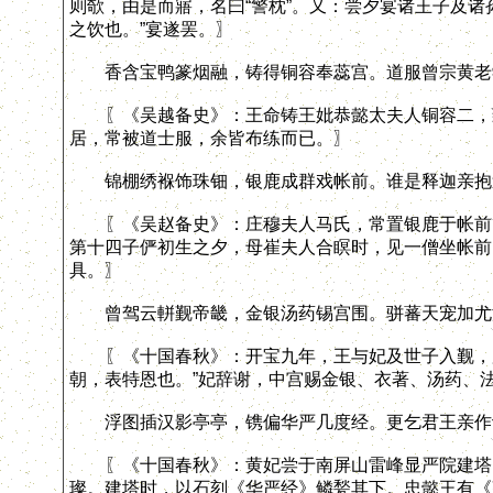
则欹，由是而寤，名曰“警枕”。又：尝夕宴诸王子及诸
之饮也。”宴遂罢。〗
香含宝鸭篆烟融，铸得铜容奉蕊宫。道服曾宗黄老
〖《吴越备史》：王命铸王妣恭懿太夫人铜容二，致
居，常被道士服，余皆布练而已。〗
锦棚绣褓饰珠钿，银鹿成群戏帐前。谁是释迦亲抱
〖《吴赵备史》：庄穆夫人马氏，常置银鹿于帐前，
第十四子俨初生之夕，母崔夫人合瞑时，见一僧坐帐前
具。〗
曾驾云軿觐帝畿，金银汤药锡宫围。骈蕃天宠加尤
〖《十国春秋》：开宝九年，王与妃及世子入觐，加封
朝，表特恩也。”妃辞谢，中宫赐金银、衣著、汤药、
浮图插汉影亭亭，镌偏华严几度经。更乞君王亲作
〖《十国春秋》：黄妃尝于南屏山雷峰显严院建塔。
璨。建塔时，以石刻《华严经》鳞甃其下。忠懿王有《