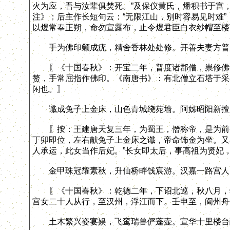
火为应，吾与汝辈俱焚死。”及保仪黄氏，燔积书于宫
注》：后主作长短句云：“无限江山，别时容易见时难
以煜常奉正朔，命勿宣露布，止令煜君臣白衣纱帽至楼
手为佛印颡成疣，精舍香林处处修。开善夫妻方普
〖《十国春秋》：开宝二年，普度诸郡僧，祟修佛寺
赘，手常屈指作佛印。《南唐书》：有北僧立石塔于采
闲也。〗
谶成兔子上金床，山色青城绕苑墙。阿姊昭阳新擅
〖按：王建唐天复三年，为蜀王，僭称帝，是为前蜀
丁卯即位，左右献兔子上金床之谶，帝命饰金为坐。又
人承运，此女当作后妃。”长女即太后，事高祖为贤妃
金甲珠冠耀素秋，升仙桥畔饯宸游。汉嘉一路宫人
〖《十国春秋》：乾德二年，下诏北巡，秋八月，帝
宫女二十人从行，至汉州，浮江而下。壬申至，阆州舟
土木繁兴姿宴娱，飞鸾瑞兽俨蓬壶。宣华十里楼台