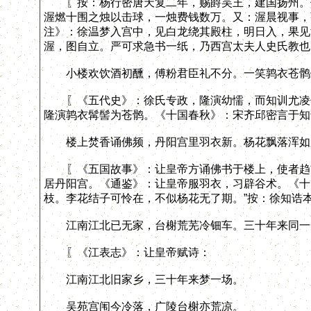
〖按：杨行密唐天复二年，赐爵吴王，建国扬州。传
渥燃十围之烛以击球，一烛费钱数万。又：渥晨视事，
注》：徐温梦入宫中，见白龙绕其殿柱，明日入，果见
渥，图自立。严可求急书一纸，乃西宫太夫人史氏教也
小楼欢饮酒初醺，傅粉君臣礼不分。一笑鹑衣苍鹘
〖《五代史》：徐氏专政，隆演幼懦，而知训尤凌侮
隆演鹑衣髯髻为苍鹘。《十国春秋》：宋齐邱密言于知
楼上焚香诵佛频，丹阳宫里羽衣新。杨花飘落浑如
〖《五国故事》：让皇帝方诵佛书于楼上，使者趋前
居丹阳宫。《通鉴》：让皇帝服羽衣，习辟谷术。《十
枝。李花结子可怜在，不似杨花无了期。”按：徐知诰
江南江北已无家，台榭荒芜冷钿车。三十年来同一
〖《江表志》：让皇帝赋诗：
江南江北旧家乡，三十年来梦一场。
吴苑宫闱今冷落，广陵台榭亦荒凉。