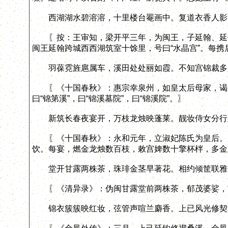
西湖湖水碧溶溶，十里楼台罨画中。复道衣香人影
〖按：王审知，梁开平三年，为闽王，子延翰、延钧
闽王延翰跨城西西湖筑室十馀里，号曰“水晶宫”。每
羽葆霓旌扈属车，溪田处处丽如霞。不知宫锦裁多
〖《十国春秋》：惠宗幸泉州，如皇太后母家，谒黄氏
曰“锦第溪”，曰“锦溪墓院”，曰“锦溪院”。〗
新筑长春夜宴开，万枝龙烛映蓬莱。靓妆侍女分行
〖《十国春秋》：永和元年，立淑妃陈氏为皇后。后
饮。每宴，燃金龙烛数百枝，敕宫婢数十擎杯柈，多金
堂开甘露两株茶，珠琲金茎早著花。相约倾筐联雅
〖《清异录》：伪闽甘露堂前两株茶，郁茂婆娑，宫
锦衣簇簇映红妆，弦管声喧兰麝香。上已风光修契