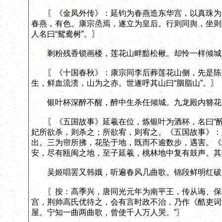
〖《金凤外传》：延钧为春燕造东华宫，以真珠为帘
春燕，有色。康宗烝焉，遂立为皇后。行则同舆，坐则
人名曰“鸳鸯树”。〗
剩粉残香锁画楼，莲花山畔黯松楸。却怜一样倾城
〖《十国春秋》：康宗同李后葬莲花山侧，先是陈后
生，鲜血流溃，山为之赤。世遂呼其山曰“胭脂山”。〗
银叶杯深醉不醒，醉中生杀任倾城。九龙殿内簪花
〖《五国故事》延羲在位，炼银叶为酒杯，名曰“醉
妃所欲杀，则杀之；所欲宥，则宥之。《五国故事》：
出。三为帘所拂，花坠于地，既而不逾数步，遇害。《
安，尽有瓯闽之地，至子延羲，桃林地中复有鼓声。其
吴姬唱罢又韩娥，听遍春风几曲歌。锦段鲜明红破
〖按：高季兴，唐同光元年为南平王，传从诲、保融
宫，荆帅高氏优待之，会有言时政不治，乃作《酷吏词
屋。宁知一曲两曲歌，曾使千人万人哭。”〗