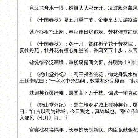
竞渡龙舟水一隈，绣旗队队彩云开。凌波殿外薰风
〖《十国春秋》夏五月重午节，帝奉皇太后游凌波
紫府移根托上阑，春秋佳日尽追欢。芳林催赏红栀
〖《十国春秋》：冬十月，赏红栀子花于芳林院，大
宴牡丹苑，牡丹花有檀心如墨者，香闻至五十步，从官
锦缆徐牵泛画艭，重楼窈窕间文窗。分明海上神仙
〖《尧山堂外纪》：蜀王昶游浣花，御龙舟观水嬉，
王廷圭赋曰：“十字水中分岛屿，数重花外见楼台。”昶
栽遍芙蓉覆绮帷，层闉高下万千枝。锦城一望真如
〖《尧山堂外纪》：蜀主昶令罗城上皆种芙蓉，覆以
曰：“自古以蜀为锦城，今日观之，真锦城也。”张立作
入邠风《七月》诗。”〗
宫寝桃符换隔年，长春馀庆制新联。内臣竞献金花