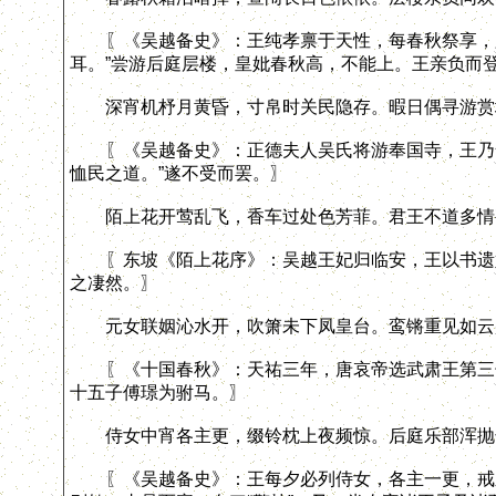
〖《吴越备史》：王纯孝禀于天性，每春秋祭享，必
耳。”尝游后庭层楼，皇妣春秋高，不能上。王亲负而
深宵机杼月黄昏，寸帛时关民隐存。暇日偶寻游赏
〖《吴越备史》：正德夫人吴氏将游奉国寺，王乃命
恤民之道。”遂不受而罢。〗
陌上花开莺乱飞，香车过处色芳菲。君王不道多情
〖东坡《陌上花序》：吴越王妃归临安，王以书遗妃
之凄然。〗
元女联姻沁水开，吹箫未下凤皇台。鸾锵重见如云
〖《十国春秋》：天祐三年，唐哀帝选武肃王第三子
十五子傅璟为驸马。〗
侍女中宵各主更，缀铃枕上夜频惊。后庭乐部浑抛
〖《吴越备史》：王每夕必列侍女，各主一更，戒之