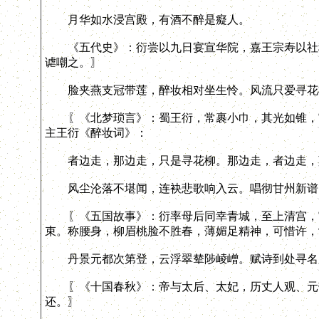
月华如水浸宫殿，有酒不醉是癡人。
《五代史》：衍尝以九日宴宣华院，嘉王宗寿以社稷
谑嘲之。〗
脸夹燕支冠带莲，醉妆相对坐生怜。风流只爱寻花
〖《北梦琐言》：蜀王衍，常裹小巾，其光如锥，宫
主王衍《醉妆词》：
者边走，那边走，只是寻花柳。那边走，者边走，
风尘沦落不堪闻，连袂悲歌响入云。唱彻甘州新谱
〖《五国故事》：衍率母后同幸青城，至上清宫，宫
束。称腰身，柳眉桃脸不胜春，薄媚足精神，可惜许，
丹景元都次第登，云浮翠辇陟崚嶒。赋诗到处寻名
〖《十国春秋》：帝与太后、太妃，历丈人观、元带
还。〗