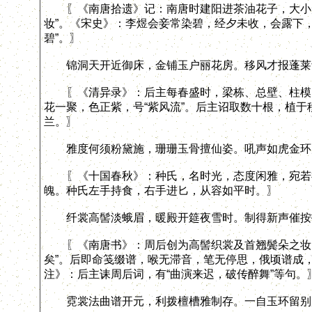
〖《南唐拾遗》记：南唐时建阳进茶油花子，大小形
妆”。《宋史》：李煜会妾常染碧，经夕未收，会露下
碧”。〗
锦洞天开近御床，金铺玉户丽花房。移风才报蓬莱
〖《清异录》：后主每春盛时，梁栋、总壁、柱模、
花一聚，色正紫，号“紫风流”。后主诏取数十根，植于
兰。〗
雅度何须粉黛施，珊珊玉骨擅仙姿。吼声如虎金环
〖《十国春秋》：种氏，名时光，态度闲雅，宛若神
魄。种氏左手持食，右手进匕，从容如平时。〗
纤裳高髻淡蛾眉，暖殿开筵夜雪时。制得新声催按
〖《南唐书》：周后创为高髻织裳及首翘鬓朵之妆，
矣”。后即命笺缀谱，喉无滞音，笔无停思，俄顷谱成，
注》：后主诔周后词，有“曲演来迟，破传醉舞”等句。
霓裳法曲谱开元，利拨檀槽雅制存。一自玉环留别