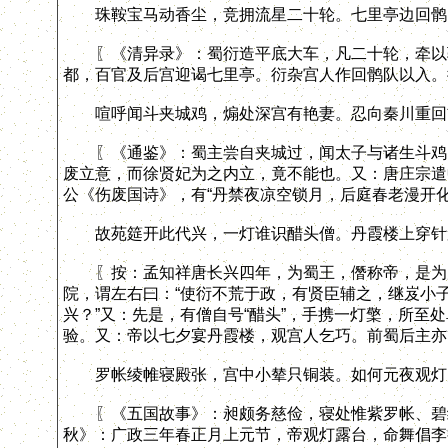
珠鞍宝马动香尘，竞拥流星二十轮。七里亭边回鹘
〖《清异录》：蜀衍造平底大车，凡二十轮，牵以骏
都，百官及后宫迎谒七里亭。衍杂宫人作回鹘队以入。
喧呼闻斗夹城鸡，煽处深宫有艳妻。忍向秦川重回
〖《通鉴》：蜀主尝自夹城过，闻太子与诸生斗鸡，
废立意，而徐贤妃为之内立，竟不能也。又：唐庄宗遣
公《伤废国诗》，有“丹禁夜凉空锁月，后庭春老漫开化
故苑筵开此代兴，一灯谁识醋头僧。丹霞楼上穿针
〖按：孟知祥唐长兴四年，为蜀王，僭称帝，是为后
院，谓左右曰：“使衍不荒于政，有贤臣辅之，继岌小子
兴？”又：先是，有僧自号“醋头”，手携一灯檠，所至
验。又：帝以七夕宴丹霞楼，观宫人乞巧。前蜀后主亦
罗帐绫帷寝殿张，宫中小辇只铜装。如何元夜观灯
〖《五国故事》：昶颇务慈俭，寝处惟紫罗帐、碧绫
秋》：广政三年春正月上元节，帝观灯露台，命舞倡李