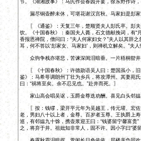
节。《湖湘故事》：马氏作会春园开宴，徐东野作诗，
漏尽铜壶醉未休，可堪花谢汉宫秋。马家妇是彭家
〖《通鉴》：天复三年，楚顺贤夫人彭氏卒。彭夫人
饮。《十国春秋》：秦国夫人薨，石文德献挽词，有“
香报恩禅院，僧问曰：“夫人何家妇女？”夫人以其辞之
耳，何不答以‘彭家女、马家妇’，则禅机立解矣。”夫人
众驹争栈亦堪悲，苦谏深闺泪暗垂。一片梧桐眢井
〖《十国春秋》：许德勋语吴人曰：楚国虽小，旧臣
鉴》：马希萼调朗州丁壮为乡兵，将攻潭州。其妻苑氏
曰：“祸将至矣。余不忍见也。”赴井而死。〗
家山高会唱吴讴，玉爵金尊迭劝酬。喜见白头邻媪
〖按：钱镠，梁开平元年为吴越王，传元瓘、宏佐、
老，男妇八十以上者，金尊。百岁者玉尊。王执爵上寿
巡，有邻媪九十馀，携壶浆迎王曰：“钱婆留宁馨富贵
之，将弃于井。祖妣知非常人，固不许。因小字曰“婆留
春露秋霜泪暗挥，萱闱长日色依依。层楼亲负同欢