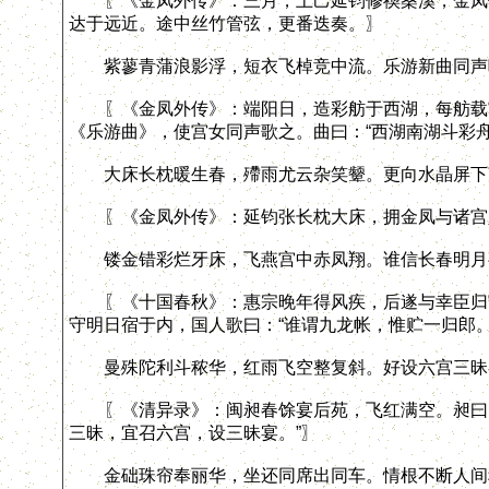
〖《金凤外传》：三月，上己延钧修禊桑溪，金凤偕
达于远近。途中丝竹管弦，更番迭奏。〗
紫蓼青蒲浪影浮，短衣飞棹竞中流。乐游新曲同声
〖《金凤外传》：端阳日，造彩舫于西湖，每舫载宫
《乐游曲》，使宫女同声歌之。曲曰：“西湖南湖斗彩
大床长枕暖生春，殢雨尤云杂笑颦。更向水晶屏下
〖《金凤外传》：延钧张长枕大床，拥金凤与诸宫人
镂金错彩烂牙床，飞燕宫中赤凤翔。谁信长春明月
〖《十国春秋》：惠宗晚年得风疾，后遂与幸臣归守
守明日宿于内，国人歌曰：“谁谓九龙帐，惟贮一归郎。
曼殊陀利斗秾华，红雨飞空整复斜。好设六宫三昧
〖《清异录》：闽昶春馀宴后苑，飞红满空。昶曰：“
三昧，宜召六宫，设三昧宴。”〗
金础珠帘奉丽华，坐还同席出同车。情根不断人间