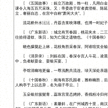
〖《五国故事》：鋹立万政殿，饰一柱，凡用白金三
课令入海五百尺采珠。又：帝委政于宦者龚澄枢、陈延
立，奢丽自恣，在宫中自称“萧闲大夫”。〗
流花桥外水沄沄，丹荔含浆映薄曛。也博一时妃子
〖《广东新语》：城北有芳春园，桃花夹水，二三里，
往拾得遗钗、珠贝，知为亡国之遗物也。《十国春秋》
晓色朦胧赴上林，花枝角胜采春深。阿谁喧笑全输
〖《清异录》：刘鋹在国，春深令宫人斗花，凌晨开
中，负者献耍金、耍银买宴。〗
亭馆清幽地更偏，一尊浅酌共流连。绿天深处亲题
〖《十国春秋》：南海有苏氏园者，雅称幽胜，后主
人构亭于上以志异，名为扇子亭云。〗
玉朵银丝簇鬓青，蕊珠宫里态娉婷。香残粉冷归何
〖《广东新语》：素馨斜，在广州城西十里，南汉葬