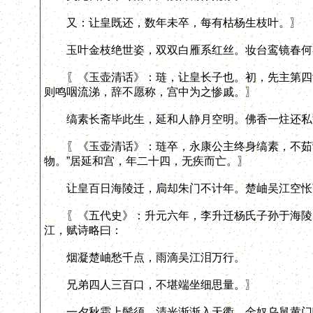
又：让皇既还，数年未卒，每有枯杨生枝叶。〗
玉叶金枝绝世姿，双双白雁系红丝。妆台鸾镜春何
〖《玉壶清话》：琏，让皇长子也。初，先主第四女
则鸣咽流涕，辞不愿称，宫中为之惨戚。〗
缟素长斋毕此生，延和人静月空明。佛香一炷还私
〖《玉壶清话》：琏卒，永康公主终身缟素，不茹荤
物。”居延和宫，年二十四，无疾而亡。〗
让皇百日海陵迁，扃却朱门不计年。楚岫吴江空怅
〖《五代史》：升元六年，李升迁杨氏子孙于海陵，
江，赋诗略曰：
烟凝楚岫愁千点，雨滴吴江泪万行。
兄弟四人三百口，不堪端坐细思量。〗
一夕秋霜上鬓须，清光渐渐入天衢。金奴乌舅黄门