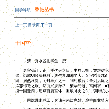
香艳丛书
国学导航
－
上一页
目录页
下一页
十国宫词
（清）秀水孟彬赋鱼 撰
唐室鼎迁，正五季代兴之日；中原云扰，亦群雄竞奋
谣。彭城则岭海称雄，典午复湖湘坐大。又况跨吴越而
固。居然衮冕，同封异姓之王；到处楼台，争列后庭之
浑忘缔造之艰。然而兴废靡常，繁华易逝。宫阒寂，■
搜十国遗闻，用赋百篇宫体，匪敢补史之佚，窃附识小
十围燃烛击球工，兵谏何来跋扈雄。绕柱白龙曾入