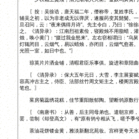
〖按：吴徐诰，唐天福二年，僭称帝，复姓李氏，更
辅吴之初，以为非老成无以弹厌，遂服药变其髭鬓。一
旦召问，云：“夜来偶得月诗”。先主令白，乃曰：“徐
之。《清异录》：江南烈祖素俭，寝殿烛不用脂蜡，灌
烛，唤小黄门：“掇过我金怒来”。左右窃相谓曰：“乌
灯辄闭目，云烟气，易以蜡烛，亦闭目，云烟气愈甚。曰
光照一室，如日中也。”〗
琼英片片洒金铺，清暇君臣乐事俱。旋进和章陪曲
〖《清异录》：保大五年元日，大雪，李主展宴赋诗
容高冲古主之，侍臣、法部丝竹周文矩主之，楼阁宫殿
笔也。〗
茱房菊蕊绣花糕，佳节重阳散郁陶。望断鸰原数行
〖《南唐书》：从善，后主同母弟也。遣朝京师，因
罢，尝制《却登高文》，有“原有鸰兮相从飞，嗟予季
茶油花饼镂金黄，雅淡新翻北苑妆。宫样更夸天水