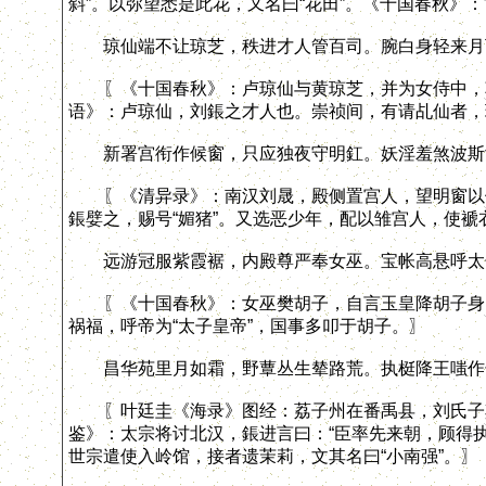
斜”。以弥望悉是此花，又名曰“花田”。《十国春秋》
琼仙端不让琼芝，秩进才人管百司。腕白身轻来月
〖《十国春秋》：卢琼仙与黄琼芝，并为女侍中，朝
语》：卢琼仙，刘鋹之才人也。崇祯间，有请乩仙者，
新署宫衔作候窗，只应独夜守明釭。妖淫羞煞波斯
〖《清异录》：南汉刘晟，殿侧置宫人，望明窗以候
鋹嬖之，赐号“媚猪”。又选恶少年，配以雏宫人，使褫
远游冠服紫霞裾，内殿尊严奉女巫。宝帐高悬呼太
〖《十国春秋》：女巫樊胡子，自言玉皇降胡子身。
祸福，呼帝为“太子皇帝”，国事多叩于胡子。〗
昌华苑里月如霜，野蕈丛生辇路荒。执梃降王嗤作
〖叶廷圭《海录》图经：荔子州在番禹县，刘氏子其
鉴》：太宗将讨北汉，鋹进言曰：“臣率先来朝，顾得
世宗遣使入岭馆，接者遗茉莉，文其名曰“小南强”。〗