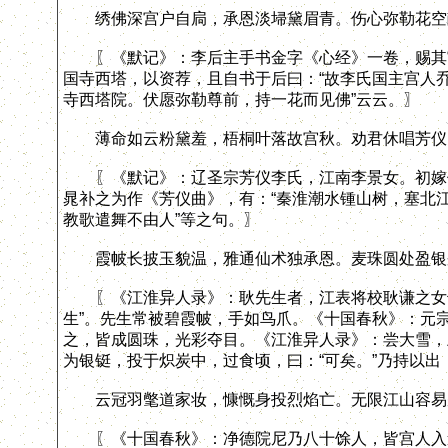
绣佛深宫户自扃，承恩淡埽黛眉青。伤心弥勒花空
〖《默记》：李后主手书金字《心经》一卷，赐其宫
国寺西塔，以资荐，且自书于后曰：“故李氏国主宫人
寺西塔院。伏愿弥勒尊前，持一花而见佛”云云。〗
薄命如云粉黛羞，梧桐叶落故宫秋。劝君休唱芳仪
〖《默记》：辽圣宗芳仪李氏，江南李景女。初嫁供
晁补之为作《芳仪曲》，有：“秦淮潮水锺山树，塞北
教歌遣舞不由人”等之句。〗
霞帔长披玉貌温，雅通仙术独承恩。麦珠圆处盈银
〖《江淮异人录》：耿先生者，江表将校耿谦之女也
生”。先生常被碧霞帔，手如鸟爪。《十国春秋》：元宗
之，皆成圆珠，光彩夺目。《江淮异人录》：尝大雪，上
为银铤，投于炽炭中，过食顷，曰：“可矣。”乃持以
云冠羽氅道家妆，慷慨身投烈焰亡。无限江山容易
〖《十国春秋》：净德院尼乃八十馀人，皆宫人入道