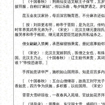
〖《十国春秋》：荆南仙女适文献王子保节，五岁通
披羽服，自称曰“麻姑”，传以乐曲，每夕辄梦遇之。
昆玉金友汉家孙，母后深宫鞠育恩。不分麻衣还似
〖按：刘崇更名明，称帝于晋阳，是为北汉。传钧、
时常养英武帝兄弟为子。《宋史》：北汉主继元妻段氏
服哭孝和帝于柩前。继元遣其嬖臣范超执而私缢杀之。
僧女翩翩入禁阑，承恩椒寝独乘鸾。册妃底事贻邻
〖《宋史》：北汉主宠姬郭氏，医僧之女也，有殊色
国。北汉主乃止。《十国春秋》：辽主贻书来责，其词
谁？”帝惶恐谢罪。〗
手挥如意讲华严，施积如山国用添。知是后宫多内
〖《十国春秋》：五台山僧继容，故燕王刘守光子也
香如意，四方争为供施，多积蓄，以佐国用。《宋史》
霏霏大雪碎琼妆，一夜春风入苑墙。官妓如花齐拜
〖《清异录》：周季年，东汉国大雪，盛唱曰：“生