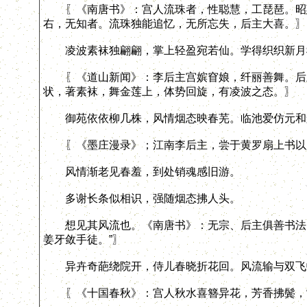
〖《南唐书》：宫人流珠者，性聪慧，工琵琶。昭惠后
右，无知者。流珠独能追忆，无所忘失，后主大喜。〗
凌波素袜独翩翩，掌上轻盈宛若仙。学得织织新月
〖《道山新闻》：李后主宫嫔窅娘，纤丽善舞。后主
状，著素袜，舞金莲上，体势回旋，有凌波之态。〗
御苑依依柳几株，风情烟态映春芜。临池爱仿元和
〖《墨庄漫录》；江南李后主，尝于黄罗扇上书以
风情渐老见春羞，到处销魂感旧游。
多谢长条似相识，强随烟态拂人头。
想见其风流也。《南唐书》：无宗、后主俱善书法。
姜牙敛手徒。”〗
异卉奇葩绕院开，侍儿春晓折花回。风流输与双飞
〖《十国春秋》：宫人秋水喜簪异花，芳香拂鬓，