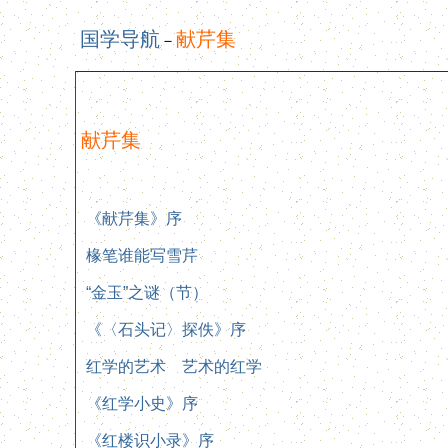
国学导航
献芹集
－
献芹集
《献芹集》序
椽笔谁能写雪芹
“金玉”之谜（节）
《〈石头记〉探佚》序
红学的艺术 艺术的红学
《红学小史》序
《红楼识小录》序