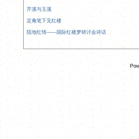
芹溪与玉溪
定庵笔下见红楼
陌地红情——国际红楼梦研讨会诗话
Pow