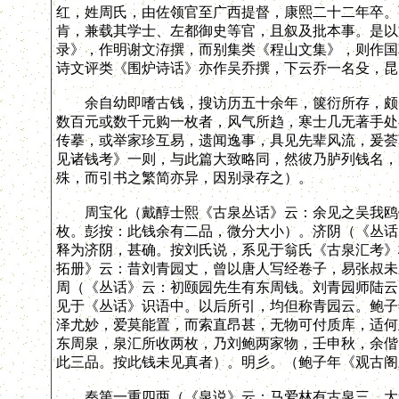
红，姓周氏，由佐领官至广西提督，康熙二十二年卒。
肯，兼载其学士、左都御史等官，且叙及批本事。是以
录》，作明谢文洊撰，而别集类《程山文集》，则作国
诗文评类《围炉诗话》亦作吴乔撰，下云乔一名殳，昆
余自幼即嗜古钱，搜访历五十余年，箧衍所存，颇多
数百元或数千元购一枚者，风气所趋，寒士几无著手处
传摹，或举家珍互易，遗闻逸事，具见先辈风流，爰荟
见诸钱考》一则，与此篇大致略同，然彼乃胪列钱名，
殊，而引书之繁简亦异，因别录存之）。
周宝化（戴醇士熙《古泉丛话》云：余见之吴我鸥铨
枚。彭按：此钱余有二品，微分大小）。济阴（《丛话
释为济阴，甚确。按刘氏说，系见于翁氏《古泉汇考》
拓册》云：昔刘青园丈，曾以唐人写经卷子，易张叔未
周（《丛话》云：初颐园先生有东周钱。刘青园师陆云
见于《丛话》识语中。以后所引，均但称青园云。鲍子
泽尤妙，爱莫能置，而索直昂甚，无物可付质库，适何
东周泉，泉汇所收两枚，乃刘鲍两家物，壬申秋，余偕
此三品。按此钱未见真者）。明彡。（鲍子年《观古阁
秦第一重四两（《泉说》云：马爱林有古泉三，大逾