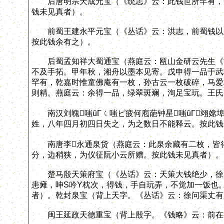
后唐明宗天成元宝（《统志》云：此钱世所罕有，余
钱未见真者）。
前蜀王建永平元宝（《丛话》云：洪志，前蜀钱以永
按此钱余有之）。
后蜀孟知祥大蜀通宝（燕庭云：瓯山金研云先生《古
不及手拓。甲年秋，湘舟以墨本见寄。戊申得一品于武
罕有，乾嘉时惟童佛庵有一枚，孙古云一枚破碎，马爱
则精。燕庭云：余得一品，绿翠斑斓，洵足宝玩。王氏
南汉刘魄嗤ūΓㄑ嗤ピ疲何庖葩钟星嗤ūΓ翊嫦埠
姓，八年四月初四日失之，为之数日不能释云。按此钱
南唐李永通泉货（燕庭云：此泉余藏有二枚，皆得
分，边稍狭，为仪征阮小云所赠。按此钱未见真者）。
楚马殷天策府宝（《丛话》云：天策大钱绝少，徐问
患瘫，呻S吟Y枕次，得钱，手自玩弄，不觉加一饭也
者）。乾封泉宝（背上天字。《丛话》云：徐问渠丈有
闽王延政天德重宝（背上殷字。《钱略》云：前在