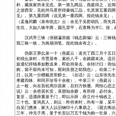
朴，藏泉家所未见也。第一第九两品，燕庭得之，近闻
之游西安，见杭州马君所得秦钱三品，乞其第五重四两
见）。第九重四两（说见第一重四两。按此钱未见）。
（孟逸冈麟《泉布统志》云：余见于吴郡胡氏，而失其
生坑，大如八铢半两，圆孔背平，石查释为半。按，
汉武帝三铢（张丽瀛崇懿《钱志新编》云：三铢钱传
我三铢一枚，为画扇润笔。按此钱余有之）。
伪新王莽幺泉一十（燕庭云：道光丁酉三月十五日，
初得幺泉时，市贾居奇，索价八千，余踌躇未决。适吕
旋遣纪持钱券如数送来，即欲持泉去。余转计曰：尧仙
购，留不留尚未可知，斯则良朋之助我也）。幼泉二十
日，以其一分赠戴庶常醇士。《丛话》云：山东张先生
孝建四铢、和同开珍等十余枚）。中泉三十（燕庭云：
止一枚，向在吾杭周尔昌家，后归方铁珊。周恒心恋之
说》云：余侨居长安，亲朋知余癖，有所得，必付余。
复至，适遇薛重泉于门，即以示薛，薛立付十钱收之，
三十也。复询其人，则云：昨持来时，尚有一泉，某不
自吴门携来，家大人以旧钢印十八事易之。《观古阁丛
三年，仲兄子周，复于长安以万五千钱为购一壮泉，六