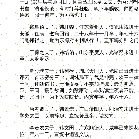
十□（彭生辰与师同日，且自己丑以至戊戌，为吾浙诸
书室，瀹茗长谈，有时纡尊枉临，辄下车赐教。师回籍
鲁殿，陨于何年，为可痛也！）
钱星伯夫子，讳桂森，江苏泰州人，道光庚戌进士，
安徽，任满，乞病回籍，二十八年十一月卒，年七十六
门地摊得之，近为东海府主刊以行世。盖东海亦师之门
王保之夫子，讳培佑，山东平度人，光绪癸未进士。
至宗人府府丞。
周少璞夫子，讳树模，湖北天门人，光绪己丑进士。
评云：首艺劈分三比，词纯局正，气足神完，次三一律
一问，评断诸书，一准提要，不妄加掎摭，最为明通。
至。三问，援引故训，如数家珍，非熟读注疏者不能。
抚，民国中，为平政院院长。丙寅年卒，年六十六。
唐春卿夫子，讳景崇，广西灌阳人，同治辛未进士，
学务大臣，以病辞职。宣统癸丑卒，谥文简。
李若农夫子，讳文田，广东顺德人，咸丰己未探花，
位，年六十二。宣统中追谥文诚。